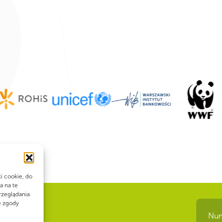
ki cookie, do
a na te
rzeglądania
e zgody
Num