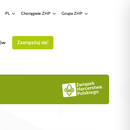
Zaangażuj się!
PL
Chorągwie ZHP
Grupa ZHP
iów
Zaangażuj się!