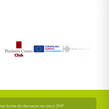
er konta do darowizn na rzecz ZHP