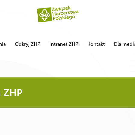
nia
Odkryj ZHP
Intranet ZHP
Kontakt
Dla med
a ZHP