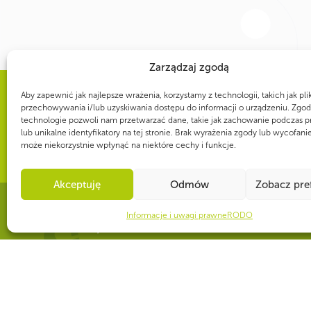
Zarządzaj zgodą
Aby zapewnić jak najlepsze wrażenia, korzystamy z technologii, takich jak pli
WSPÓLNIE DLA HARCERSKIEJ MISJI
przechowywania i/lub uzyskiwania dostępu do informacji o urządzeniu. Zgod
technologie pozwoli nam przetwarzać dane, takie jak zachowanie podczas p
Twoje wsparcie, nasza
lub unikalne identyfikatory na tej stronie. Brak wyrażenia zgody lub wycofani
może niekorzystnie wpłynąć na niektóre cechy i funkcje.
Akceptuję
Odmów
Zobacz pre
Informacje i uwagi prawne
RODO
CZY WIESZ, ŻE...
ZHP jest organizatorem 26. Światowego Jamboree Skautowego, które 
historii odbędzie się w Polsce. Do Gdańska wówczas przyjedzie 50 tys