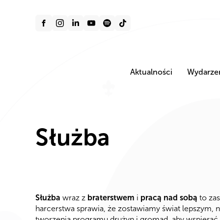
Aktualności
Wydarze
Służba
Służba
wraz z
braterstwem
i
pracą nad sobą
to za
harcerstwa sprawia, że zostawiamy świat lepszym, 
tworzenia programu drużyn i gromad, aby wspierać 