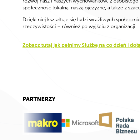
rozwój nasz i naszych wychowanków, z osobistego 
społeczność lokalną, naszą ojczyznę, a także z szac
Dzięki niej kształtuje się ludzi wrażliwych społecz
rzeczywistości – również po wyjściu z organizacji.
Zobacz tutaj jak pełnimy Służbę na co dzień i doł
PARTNERZY