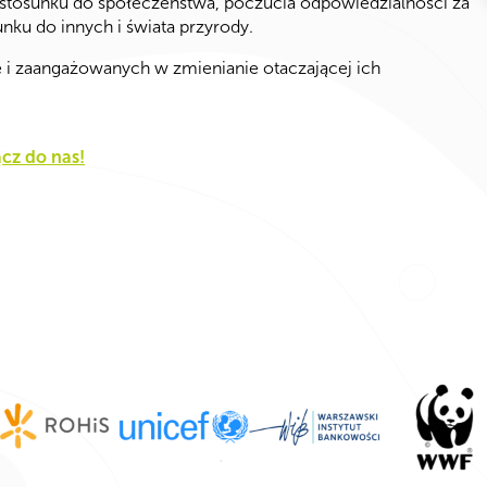
stosunku do społeczeństwa, poczucia odpowiedzialności za
unku do innych i świata przyrody.
nie i zaangażowanych w zmienianie otaczającej ich
ącz do nas!