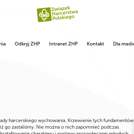
nia
Odkryj ZHP
Intranet ZHP
Kontakt
Dla med
sady harcerskiego wychowania. Krzewienie tych fundamentów
niż go zastaliśmy. Nie można o nich zapomnieć podczas
kształtowanie charakteru i postawy prospołecznej młodych