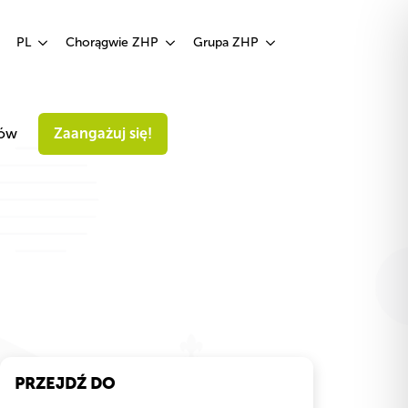
Zaangażuj się!
PL
Chorągwie ZHP
Grupa ZHP
iów
Zaangażuj się!
PRZEJDŹ DO