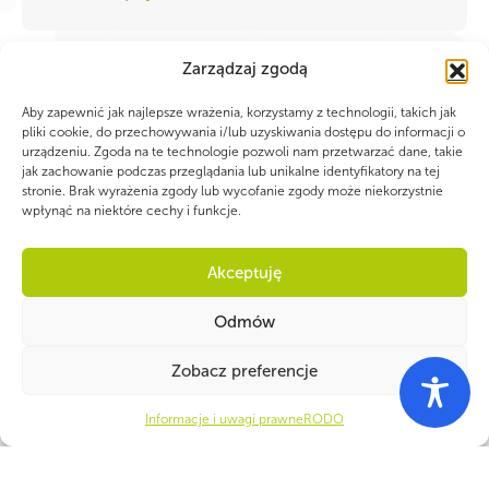
Zarządzaj zgodą
Strefa
Aby zapewnić jak najlepsze wrażenia, korzystamy z technologii, takich jak
Samorozwoju
pliki cookie, do przechowywania i/lub uzyskiwania dostępu do informacji o
urządzeniu. Zgoda na te technologie pozwoli nam przetwarzać dane, takie
To cykl szkoleń online kierowany do instruktorów
jak zachowanie podczas przeglądania lub unikalne identyfikatory na tej
działających na poziomie hufca, którzy wspierają
stronie. Brak wyrażenia zgody lub wycofanie zgody może niekorzystnie
wpłynąć na niektóre cechy i funkcje.
działalność drużyn i drużynowych – członków
komend hufców, członków zespołów
instruktorskich hufca. Celem warsztatów jest
Akceptuję
rozwijanie wiedzy i umiejętności kadry ZHP
w zakresie m.in.: komunikacji pozytywnej,
Odmów
asertywności, storytellingu czy pracy z emocjami.
Szkolenia poprowadzą eksperci spoza organizacji
Zobacz preferencje
– wykładowcy, pisarze, trenerzy.
Zobacz więcej
Informacje i uwagi prawne
RODO