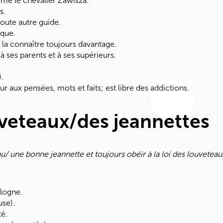
mme le chevalier Zawisza.
s.
toute autre guide.
sque.
e la connaître toujours davantage.
 à ses parents et à ses supérieurs.
.
ur aux pensées, mots et faits; est libre des addictions.
veteaux/des jeannettes
/ une bonne jeannette et toujours obéir à la loi des louveteau
ologne.
use).
té.