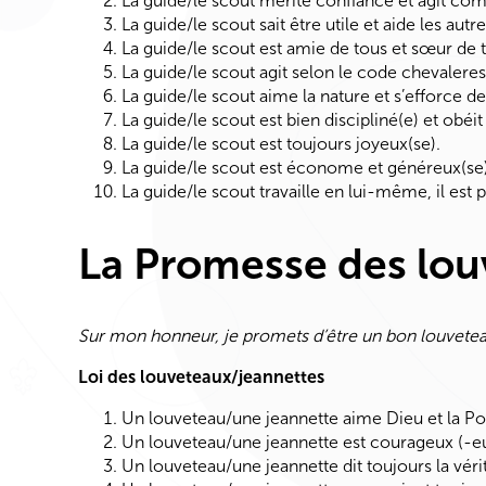
La guide/le scout mérite confiance et agit co
La guide/le scout sait être utile et aide les autre
La guide/le scout est amie de tous et sœur de 
La guide/le scout agit selon le code chevalere
La guide/le scout aime la nature et s’efforce d
La guide/le scout est bien discipliné(e) et obéit
La guide/le scout est toujours joyeux(se).
La guide/le scout est économe et généreux(se)
La guide/le scout travaille en lui-même, il est p
La Promesse des lou
Sur mon honneur, je promets d’être un bon louveteau
Loi des louveteaux/jeannettes
Un louveteau/une jeannette aime Dieu et la P
Un louveteau/une jeannette est courageux (-e
Un louveteau/une jeannette dit toujours la véri