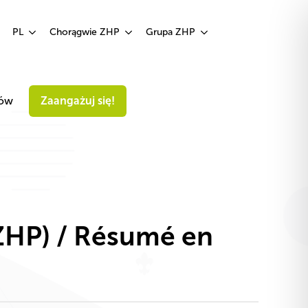
Zaangażuj się!
PL
Chorągwie ZHP
Grupa ZHP
iów
Zaangażuj się!
(ZHP) / Résumé en