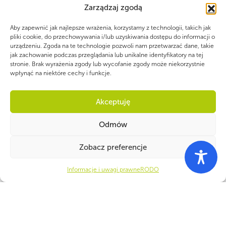
Zarządzaj zgodą
Aby zapewnić jak najlepsze wrażenia, korzystamy z technologii, takich jak
pliki cookie, do przechowywania i/lub uzyskiwania dostępu do informacji o
urządzeniu. Zgoda na te technologie pozwoli nam przetwarzać dane, takie
jak zachowanie podczas przeglądania lub unikalne identyfikatory na tej
PARTNERZY
stronie. Brak wyrażenia zgody lub wycofanie zgody może niekorzystnie
wpłynąć na niektóre cechy i funkcje.
Akceptuję
Odmów
Zobacz preferencje
Informacje i uwagi prawne
RODO