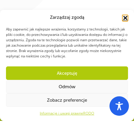
Zarządzaj zgodą
Aby zapewnić jak najlepsze wrażenia, korzystamy z technologii, takich jak
pliki cookie, do przechowywania i/lub uzyskiwania dostępu do informacji o
urządzeniu. Zgoda na te technologie pozwoli nam przetwarzać dane, takie
jak zachowanie podczas przeglądania lub unikalne identyfikatory na tej
stronie. Brak wyrażenia zgody lub wycofanie zgody może niekorzystnie
wpłynąć na niektóre cechy i funkcje.
WSPÓLNIE DLA HARCERSKIEJ MISJI
Akceptuję
Twoje wsparcie, nasza
Odmów
siła!
Zobacz preferencje
Numer konta do darowizn na rzecz ZHP
Informacje i uwagi prawne
RODO
22 1140 1010 0000 5392 2900
1017