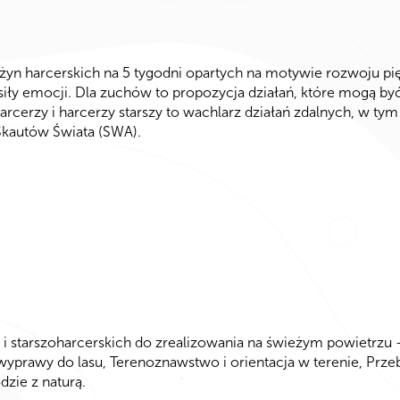
 harcerskich na 5 tygodni opartych na motywie rozwoju pięciu 
eń siły emocji. Dla zuchów to propozycja działań, które mogą 
harcerzy i harcerzy starszy to wachlarz działań zdalnych, w t
Skautów Świata (SWA).
 i starszoharcerskich do zrealizowania na świeżym powietrzu 
wyprawy do lasu, Terenoznawstwo i orientacja w terenie, Prz
zie z naturą.