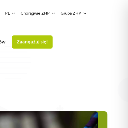
Zaangażuj się!
PL
Chorągwie ZHP
Grupa ZHP
iów
Zaangażuj się!