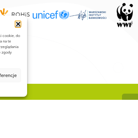
ki cookie, do
a na te
rzeglądania
e zgody
ferencje
Num
 siła!
22