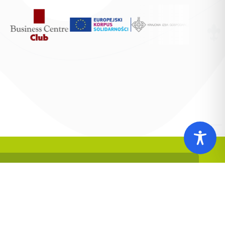
er konta do darowizn na rzecz ZHP
 1140 1010 0000 5392 2900 1017