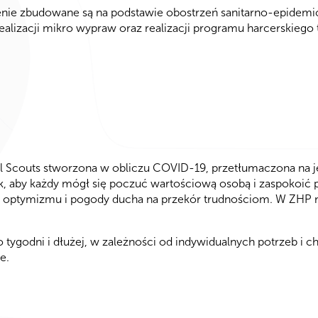
nie zbudowane są na podstawie obostrzeń sanitarno-epidemio
alizacji mikro wypraw oraz realizacji programu harcerskiego t
rl Scouts stworzona w obliczu COVID-19, przetłumaczona na j
ak, aby każdy mógł się poczuć wartościową osobą i zaspokoi
 optymizmu i pogody ducha na przekór trudnościom. W ZHP m
tygodni i dłużej, w zależności od indywidualnych potrzeb i
e.