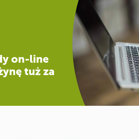
dy on-line
żynę tuż za