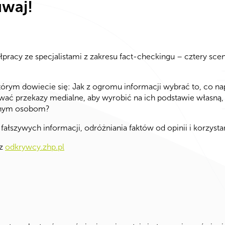
uwaj!
cy ze specjalistami z zakresu fact-checkingu – cztery scen
 którym dowiecie się: Jak z ogromu informacji wybrać to, co n
zować przekazy medialne, aby wyrobić na ich podstawie własną,
innym osobom?
łszywych informacji, odróżniania faktów od opinii i korzysta
z
odkrywcy.zhp.pl
a