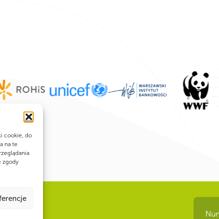
ki cookie, do
a na te
rzeglądania
e zgody
ferencje
Num