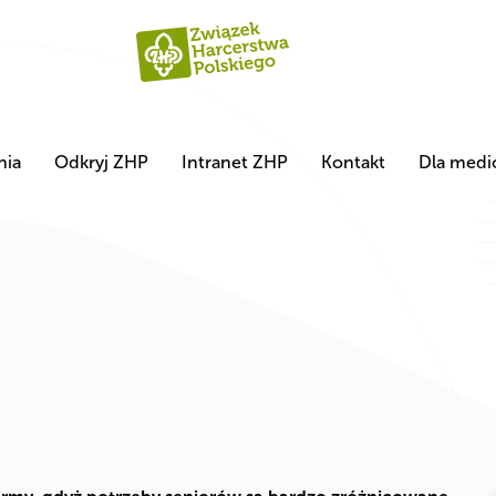
nia
Odkryj ZHP
Intranet ZHP
Kontakt
Dla med
m