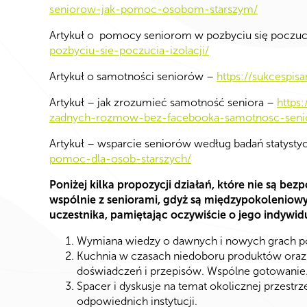
seniorow-jak-pomoc-osobom-starszym/
Artykuł o pomocy seniorom w pozbyciu się poczuci
pozbyciu-sie-poczucia-izolacji/
Artykuł o samotności seniorów –
https://sukcespi
Artykuł – jak zrozumieć samotność seniora –
https
zadnych-rozmow-bez-facebooka-samotnosc-seni
Artykuł – wsparcie seniorów według badań statyst
pomoc-dla-osob-starszych/
Poniżej kilka propozycji działań, które nie są b
wspólnie z seniorami, gdyż są międzypokolenio
uczestnika, pamiętając oczywiście o jego indywi
Wymiana wiedzy o dawnych i nowych grach po
Kuchnia w czasach niedoboru produktów oraz
doświadczeń i przepisów. Wspólne gotowanie
Spacer i dyskusje na temat okolicznej przestr
odpowiednich instytucji.