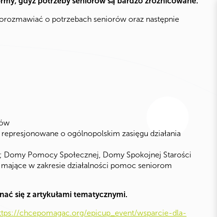
ormy, gdyż potrzeby seniorów są bardzo zróżnicowane.
porozmawiać o potrzebach seniorów oraz następnie
dów
 represjonowane o ogólnopolskim zasięgu działania
; Domy Pomocy Społecznej, Domy Spokojnej Starości
/ mające w zakresie działalności pomoc seniorom
ać się z artykułami tematycznymi.
ttps://chcepomagac.org/epicup_event/wsparcie-dla-