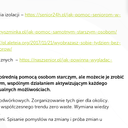
a izolacji –
https://senior24h.pl/jak-pomoc-seniorom-w-
sanyszminka.pl/jak-pomoc-samotnym-starszym-osobom/
://pl.aleteia.org/2017/11/21/wyobrazasz-sobie-tydzien-bez-
orow/
ycznych –
https://naszsenior.pl/jak-powinna-wygladac-
ezpośrednią pomocą osobom starczym, ale możecie je zrobić
wym, wspólnym działaniem aktywizującym każdego
dualnych możliwościach.
dwórkowych. Zorganizowanie tych gier dla okolicy.
 współczesnego trendu zero waste. Wymiana wiedzy
.
zeni. Spisanie pomysłów na zmiany i próba zmian u