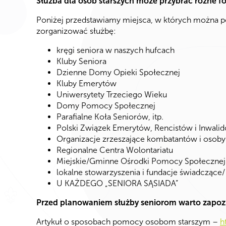
Służba dla osób starszych może przybrać różne f
Poniżej przedstawiamy miejsca, w których można 
zorganizować służbę:
kręgi seniora w naszych hufcach
Kluby Seniora
Dzienne Domy Opieki Społecznej
Kluby Emerytów
Uniwersytety Trzeciego Wieku
Domy Pomocy Społecznej
Parafialne Koła Seniorów, itp.
Polski Związek Emerytów, Rencistów i Inwali
Organizacje zrzeszające kombatantów i osoby
Regionalne Centra Wolontariatu
Miejskie/Gminne Ośrodki Pomocy Społecznej
lokalne stowarzyszenia i fundacje świadczące
U KAŻDEGO „SENIORA SĄSIADA”
Przed planowaniem służby seniorom warto zapozn
Artykuł o sposobach pomocy osobom starszym –
h