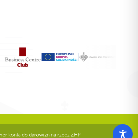
er konta do darowizn na rzecz ZHP