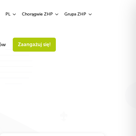
Zaangażuj się!
PL
Chorągwie ZHP
Grupa ZHP
iów
Zaangażuj się!