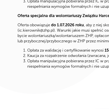
Opłata manipulacyjna pobierana przez IC w prz
niespełniania wymogów formalnych i nie uzup
Oferta specjalna dla wolontariuszy Związku Harc
Oferta obowiązuje
do 1.07.2026 roku
, aby z niej s
(
ic.kierownik@zhp.pl
). Warunki jakie musi spełnić os
bycie wolontariuszką/wolontariuszem ZHP, opłacon
lub przybocznej/przybocznego w ZHP przez minim
Opłata za walidację i certyfikowanie wynosi
15
Kaucja za rozpatrzenie odwołania (zwracana, je
Opłata manipulacyjna pobierana przez IC w prz
niespełniania wymogów formalnych i nie uzupe