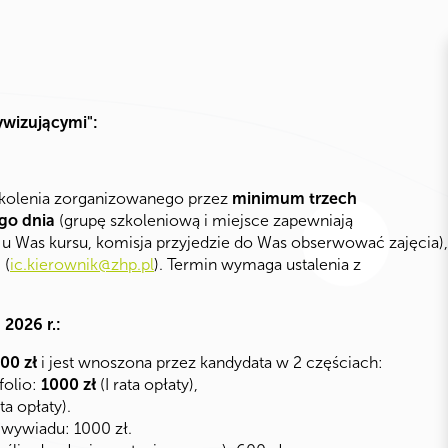
ywizującymi":
kolenia zorganizowanego przez
minimum trzech
go dnia
(grupę szkoleniową i miejsce zapewniają
u Was kursu, komisja przyjedzie do Was obserwować zajęcia),
 (
ic.kierownik@zhp.pl
). Termin wymaga ustalenia z
2026 r.:
00 zł
i jest wnoszona przez kandydata w 2 częściach:
folio:
1000 zł
(I rata opłaty),
ata opłaty).
 wywiadu: 1000 zł.