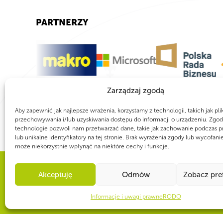
PARTNERZY
Zarządzaj zgodą
Aby zapewnić jak najlepsze wrażenia, korzystamy z technologii, takich jak pli
przechowywania i/lub uzyskiwania dostępu do informacji o urządzeniu. Zgod
technologie pozwoli nam przetwarzać dane, takie jak zachowanie podczas p
lub unikalne identyfikatory na tej stronie. Brak wyrażenia zgody lub wycofani
może niekorzystnie wpłynąć na niektóre cechy i funkcje.
Akceptuję
Odmów
Zobacz pre
WSPÓLNIE DLA HARCERSKIEJ MISJI
Twoje wsparcie, nasza
Informacje i uwagi prawne
RODO