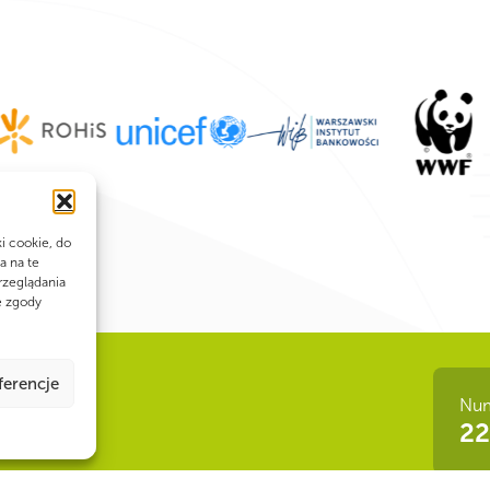
ki cookie, do
a na te
rzeglądania
e zgody
ferencje
Num
 siła!
22