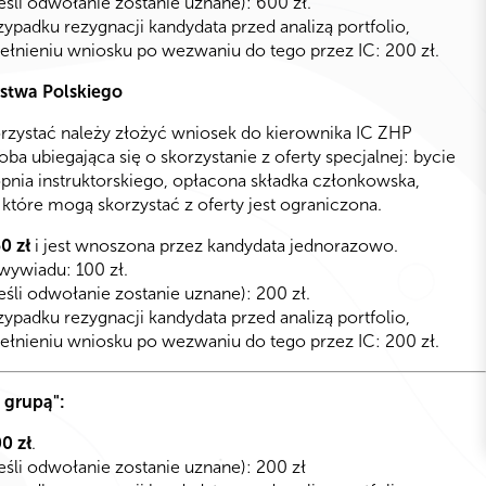
eśli odwołanie zostanie uznane): 600 zł.
ypadku rezygnacji kandydata przed analizą portfolio,
ełnieniu wniosku po wezwaniu do tego przez IC: 200 zł.
rstwa Polskiego
orzystać należy złożyć wniosek do kierownika IC ZHP
oba ubiegająca się o skorzystanie z oferty specjalnej: bycie
pnia instruktorskiego, opłacona składka członkowska,
, które mogą skorzystać z oferty jest ograniczona.
0 zł
i jest wnoszona przez kandydata jednorazowo.
wywiadu: 100 zł.
eśli odwołanie zostanie uznane): 200 zł.
ypadku rezygnacji kandydata przed analizą portfolio,
ełnieniu wniosku po wezwaniu do tego przez IC: 200 zł.
 grupą":
0 zł
.
eśli odwołanie zostanie uznane): 200 zł