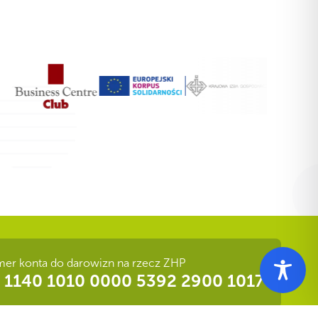
er konta do darowizn na rzecz ZHP
 1140 1010 0000 5392 2900 1017