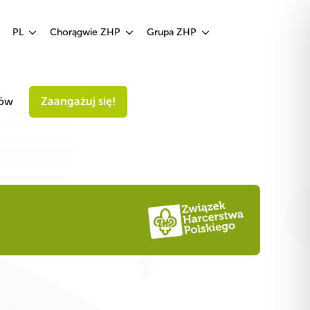
Zaangażuj się!
PL
Chorągwie ZHP
Grupa ZHP
iów
Zaangażuj się!