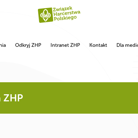
nia
Odkryj ZHP
Intranet ZHP
Kontakt
Dla med
a ZHP