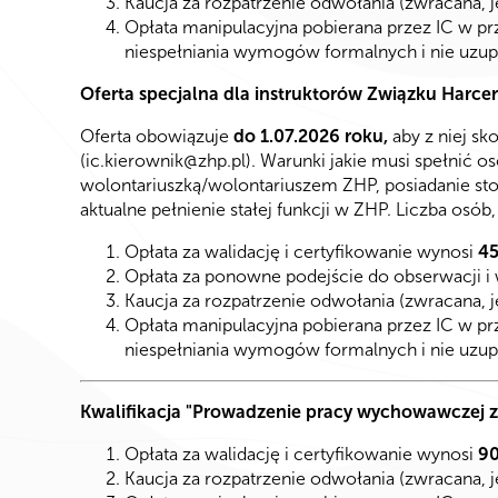
Kaucja za rozpatrzenie odwołania (zwracana, j
Opłata manipulacyjna pobierana przez IC w prz
niespełniania wymogów formalnych i nie uzup
Oferta specjalna dla instruktorów Związku Harce
Oferta obowiązuje
do 1.07.2026 roku,
aby z niej sk
(
ic.kierownik@zhp.pl
). Warunki jakie musi spełnić os
wolontariuszką/wolontariuszem ZHP, posiadanie sto
aktualne pełnienie stałej funkcji w ZHP. Liczba osób
Opłata za walidację i certyfikowanie wynosi
45
Opłata za ponowne podejście do obserwacji i 
Kaucja za rozpatrzenie odwołania (zwracana, j
Opłata manipulacyjna pobierana przez IC w prz
niespełniania wymogów formalnych i nie uzup
Kwalifikacja "Prowadzenie pracy wychowawczej z
Opłata za walidację i certyfikowanie wynosi
90
Kaucja za rozpatrzenie odwołania (zwracana, j