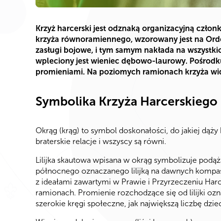
Krzyż harcerski jest odznaką organizacyjną członk
krzyża równoramiennego, wzorowany jest na Orde
zasługi bojowe, i tym samym nakłada na wszystki
wpleciony jest wieniec dębowo-laurowy. Pośrodku,
promieniami. Na poziomych ramionach krzyża wid
Symbolika Krzyża Harcerskiego
Okrąg (krąg) to symbol doskonałości, do jakiej dąży 
braterskie relacje i wszyscy są równi.
Lilijka skautowa wpisana w okrąg symbolizuje podą
północnego oznaczanego lilijką na dawnych kompas
z ideałami zawartymi w Prawie i Przyrzeczeniu Harc
ramionach. Promienie rozchodzące się od lilijki oz
szerokie kręgi społeczne, jak największą liczbę dzie