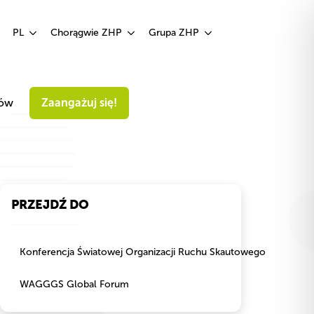
Zaangażuj się!
PL
Chorągwie ZHP
Grupa ZHP
iów
Zaangażuj się!
PRZEJDŹ DO
Konferencja Światowej Organizacji Ruchu Skautowego
WAGGGS Global Forum