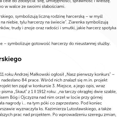
 cele do zdobycia: siłę, umiejętności, sprawność i wiedzę.
wo w walce ze swoimi słabościami.
rskiego, symbolizują liczną rodzinę harcerską – w myśl
 na niebie, tylu harcerzy na świecie”. Ziarenka symbolizują
ów, trudy i znoje oraz radości i smutki, jakie harcerz spotyka
ie – symbolizuje gotowość harcerzy do nieustannej służby.
rskiego
1 roku Andrzej Małkowski ogłosił „Nasz pierwszy konkurs” –
adesłano 84 prace. Wśród nich znalazł się m.in. projekt
jekt ten zajął w konkursie 3. Miejsce, a jego opis, wraz
sma „Skaut” z 1 II 1912 roku: „na tarczy okrągłej dwie szable,
pisem Bóg i Ojczyzna nad nim orzeł w locie przy górnej
ała nagrody i… na tym póki co zaprzestano. Pod koniec
zawie wyznaczyła ks. Kazimierza Lutosławskiego, a także
alszych prac nad projektem. Po wprowadzeniu szeregu zmian,