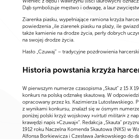
Wieniec z dębu i wawrzynu (liści laurowych) oznacza
Dąb symbolizuje męstwo i odwagę, a laur zwycięst
Ziarenka piasku, wypełniające ramiona krzyża harce
powiedzenia „ile ziarenek piasku na plaży, ile gwiazd
także kamienie na drodze życia, perły dobrych uczynk
na swojej drodze życia.
Hasło „Czuwaj” – tradycyjne pozdrowienia harcersk
Historia powstania krzyża harce
W pierwszym numerze czasopisma „Skaut” z 15 X 191
konkurs na polską odznakę skautową. W odpowiedzi n
opracowany przez ks. Kazimierza Lutosławskiego. Pro
z wynikami konkursu, znalazł się w ósmym numerze pi
poniżej polski krzyż wojskowy »
virtuti militari
« z na
krawędzi napis »Czuwaj«”. Redakcja „Skauta” przyzn
1912 roku Naczelna Komenda Skautowa (NKS) w Wars
Alfonsa Borkiewicza i Czesława Jankowskiego do d