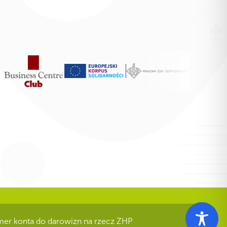
er konta do darowizn na rzecz ZHP