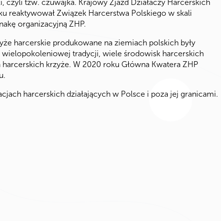
i, czyli tzw. czuwajka. Krajowy Zjazd Działaczy Harcerskich
oku reaktywował Związek Harcerstwa Polskiego w skali
znakę organizacyjną ZHP.
yże harcerskie produkowane na ziemiach polskich były
wielopokoleniowej tradycji, wiele środowisk harcerskich
 harcerskich krzyże. W 2020 roku Główna Kwatera ZHP
u.
acjach harcerskich działających w Polsce i poza jej granicami.