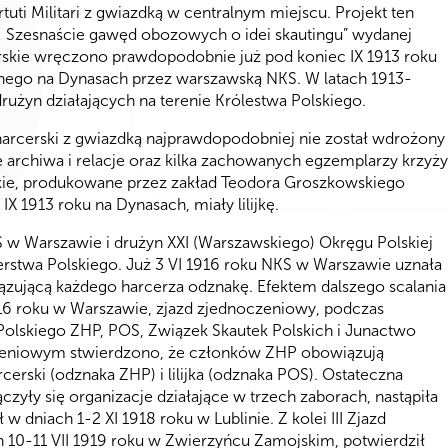
uti Militari z gwiazdką w centralnym miejscu. Projekt ten
h! Szesnaście gawęd obozowych o idei skautingu” wydanej
erskie wręczono prawdopodobnie już pod koniec IX 1913 roku
anego na Dynasach przez warszawską NKS. W latach 1913-
rużyn działających na terenie Królestwa Polskiego.
 harcerski z gwiazdką najprawdopodobniej nie został wdrożony
e archiwa i relacje oraz kilka zachowanych egzemplarzy krzyży
kie, produkowane przez zakład Teodora Groszkowskiego
 1913 roku na Dynasach, miały lilijkę.
 w Warszawie i drużyn XXI (Warszawskiego) Okręgu Polskiej
rstwa Polskiego. Już 3 VI 1916 roku NKS w Warszawie uznała
iązującą każdego harcerza odznakę. Efektem dalszego scalania
916 roku w Warszawie, zjazd zjednoczeniowy, podczas
 Polskiego ZHP, POS, Związek Skautek Polskich i Junactwo
zeniowym stwierdzono, że członków ZHP obowiązują
cerski (odznaka ZHP) i lilijka (odznaka POS). Ostateczna
czyły się organizacje działające w trzech zaborach, nastąpiła
dniach 1-2 XI 1918 roku w Lublinie. Z kolei III Zjazd
ch 10-11 VII 1919 roku w Zwierzyńcu Zamojskim, potwierdził