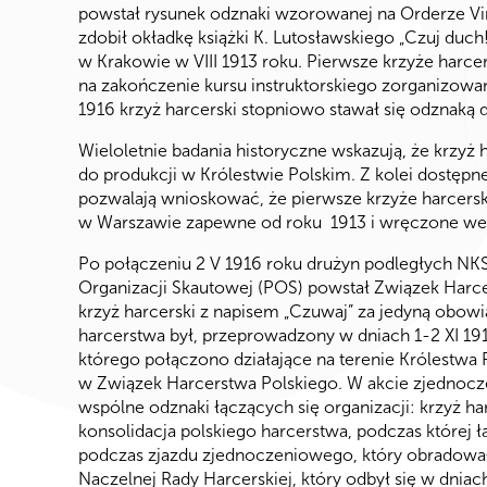
powstał rysunek odznaki wzorowanej na Orderze Virt
zdobił okładkę książki K. Lutosławskiego „Czuj duc
w Krakowie w VIII 1913 roku. Pierwsze krzyże harc
na zakończenie kursu instruktorskiego zorganizow
1916 krzyż harcerski stopniowo stawał się odznaką d
Wieloletnie badania historyczne wskazują, że krzyż
do produkcji w Królestwie Polskim. Z kolei dostępn
pozwalają wnioskować, że pierwsze krzyże harcers
w Warszawie zapewne od roku 1913 i wręczone we IX
Po połączeniu 2 V 1916 roku drużyn podległych NKS
Organizacji Skautowej (POS) powstał Związek Harce
krzyż harcerski z napisem „Czuwaj” za jedyną obow
harcerstwa był, przeprowadzony w dniach 1-2 XI 1
którego połączono działające na terenie Królestwa
w Związek Harcerstwa Polskiego. W akcie zjednoc
wspólne odznaki łączących się organizacji: krzyż har
konsolidacja polskiego harcerstwa, podczas której łą
podczas zjazdu zjednoczeniowego, który obradował w 
Naczelnej Rady Harcerskiej, który odbył się w dnia