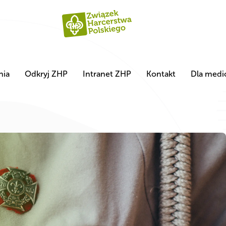
nia
Odkryj ZHP
Intranet ZHP
Kontakt
Dla med