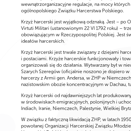
wewnątrzorganizacyjne regulacje, na mocy których k
ogólnopolskiego Związku Harcerstwa Polskiego.
Krzyż harcerski jest wyjątkową odznaką. Jest – po 
Virtuti Militari (ustanowionym 22 VI 1792 roku) – 
obowiązującym w Rzeczypospolitej Polskiej. Jest ś
ideałów harcerskich.
Krzyż harcerski jest trwale związany z dziejami ha
i postaciami. Krzyże harcerskie funkcjonowały i to
organizowali się do działania. Wytwarzany był w ni
Szarych Szeregów (oficjalnie noszono je dopiero w
harcerzy z Armii gen. Andersa, w ZHP w Niemczec
nazistowskim obozie koncentracyjnym w Dachau, tu
Krzyż harcerski od najdawniejszych lat produkowan
w środowiskach emigracyjnych, polonijnych i uchodź
Indiach, Iranie, Niemczech, Palestynie, Wielkiej Bry
W związku z faktyczną likwidacją ZHP, w latach 19
powołanej Organizacji Harcerskiej Związku Młodzieży