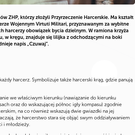
ów ZHP, którzy złożyli Przyrzeczenie Harcerskie. Ma kształt
rze Wojennym Virtuti Militari, przyznawanym za wybitne
ch harcerzy obowiązek bycia dzielnym. W ramiona krzyża
 w kręgu, znajduje się lilijka z odchodzącymi na boki
nieje napis „Czuwaj”.
każdy harcerz. Symbolizuje także harcerski krąg, gdzie panują
żanie we właściwym kierunku (nawiązanie do kierunku
ach oraz do wskazującej północ igły kompasu) zgodnie
erskim, na co również wskazują dwie gwiazdki na jej
naczają, że harcerstwo stara się objąć swym oddziaływaniem
ci i młodzieży.