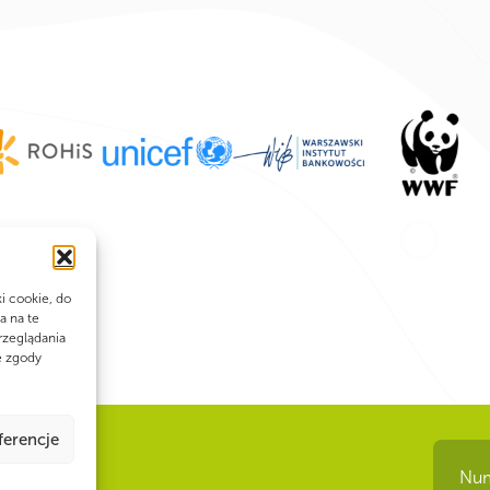
ki cookie, do
a na te
rzeglądania
e zgody
ferencje
Num