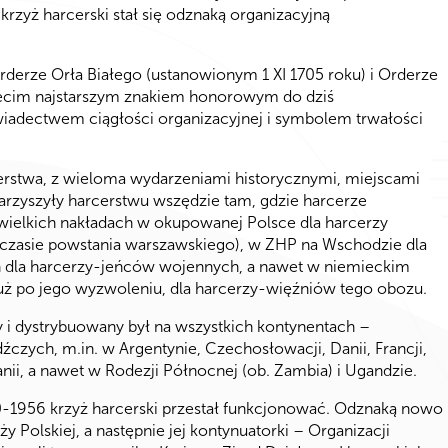
rzyż harcerski stał się odznaką organizacyjną
Orderze Orła Białego (ustanowionym 1 XI 1705 roku) i Orderze
trzecim najstarszym znakiem honorowym do dziś
wiadectwem ciągłości organizacyjnej i symbolem trwałości
rcerstwa, z wieloma wydarzeniami historycznymi, miejscami
warzyszyły harcerstwu wszędzie tam, gdzie harcerze
ewielkich nakładach w okupowanej Polsce dla harcerzy
 czasie powstania warszawskiego), w ZHP na Wschodzie dla
h dla harcerzy-jeńców wojennych, a nawet w niemieckim
ż po jego wyzwoleniu, dla harcerzy-więźniów tego obozu.
y i dystrybuowany był na wszystkich kontynentach –
czych, m.in. w Argentynie, Czechosłowacji, Danii, Francji,
tanii, a nawet w Rodezji Północnej (ob. Zambia) i Ugandzie.
50-1956 krzyż harcerski przestał funkcjonować. Odznaką nowo
 Polskiej, a następnie jej kontynuatorki – Organizacji