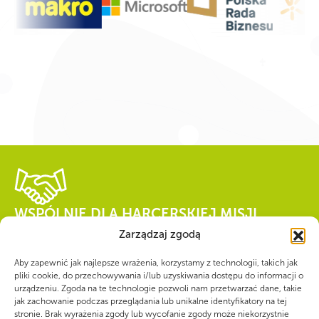
WSPÓLNIE DLA HARCERSKIEJ MISJI
Zarządzaj zgodą
Twoje wsparcie, nasza
Aby zapewnić jak najlepsze wrażenia, korzystamy z technologii, takich jak
siła!
pliki cookie, do przechowywania i/lub uzyskiwania dostępu do informacji o
urządzeniu. Zgoda na te technologie pozwoli nam przetwarzać dane, takie
jak zachowanie podczas przeglądania lub unikalne identyfikatory na tej
Numer konta do darowizn na rzecz ZHP
stronie. Brak wyrażenia zgody lub wycofanie zgody może niekorzystnie