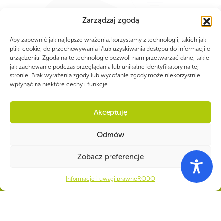
Zarządzaj zgodą
Aby zapewnić jak najlepsze wrażenia, korzystamy z technologii, takich jak
pliki cookie, do przechowywania i/lub uzyskiwania dostępu do informacji o
urządzeniu. Zgoda na te technologie pozwoli nam przetwarzać dane, takie
jak zachowanie podczas przeglądania lub unikalne identyfikatory na tej
stronie. Brak wyrażenia zgody lub wycofanie zgody może niekorzystnie
wpłynąć na niektóre cechy i funkcje.
WSPÓLNIE DLA HARCERSKIEJ MISJI
Akceptuję
Twoje wsparcie, nasza
Odmów
siła!
Zobacz preferencje
Numer konta do darowizn na rzecz ZHP
Informacje i uwagi prawne
RODO
22 1140 1010 0000 5392 2900
1017