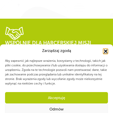
WSPÓLNIE DLA HARCERSKIEJ MISJI
Twoje wsparcie, nasza
Zarządzaj zgodą
siła!
Aby zapewnić jak najlepsze wrażenia, korzystamy z technologii, takich jak
pliki cookie, do przechowywania i/lub uzyskiwania dostępu do informacji o
urządzeniu. Zgoda na te technologie pozwoli nam przetwarzać dane, takie
jak zachowanie podczas przeglądania lub unikalne identyfikatory na tej
Numer konta do darowizn na rzecz ZHP
stronie. Brak wyrażenia zgody lub wycofanie zgody może niekorzystnie
22 1140 1010 0000 5392 2900
wpłynąć na niektóre cechy i funkcje.
1017
Akceptuję
Odmów