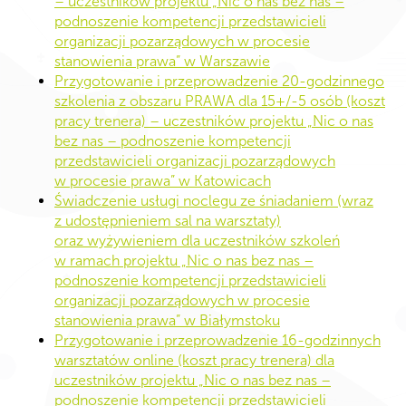
– uczestników projektu „Nic o nas bez nas –
podnoszenie kompetencji przedstawicieli
organizacji pozarządowych w procesie
stanowienia prawa” w Warszawie
Przygotowanie i przeprowadzenie 20-godzinnego
szkolenia z obszaru PRAWA dla 15+/-5 osób (koszt
pracy trenera) – uczestników projektu „Nic o nas
bez nas – podnoszenie kompetencji
przedstawicieli organizacji pozarządowych
w procesie prawa” w Katowicach
Świadczenie usługi noclegu ze śniadaniem (wraz
z udostępnieniem sal na warsztaty)
oraz wyżywieniem dla uczestników szkoleń
w ramach projektu „Nic o nas bez nas –
podnoszenie kompetencji przedstawicieli
organizacji pozarządowych w procesie
stanowienia prawa” w Białymstoku
Przygotowanie i przeprowadzenie 16-godzinnych
warsztatów online (koszt pracy trenera) dla
uczestników projektu „Nic o nas bez nas –
podnoszenie kompetencji przedstawicieli