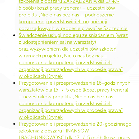
szkolenia z obszaru ZARZĄDZANIA dla 17 +/-
5 osób (koszt pracy trenera) – uczestników
projektu „Nic o nas bez nas – podnoszenie
kompetencji przedstawicieli organizacji
pozarządowych w procesie prawa” w Szczecinie
Świadczenie usługi noclegu ze śniadaniem (wraz
z udostępnieniem sal na warsztaty)
oraz wyżywieniem dla uczestników szkoleń
w ramach projektu „Nic o nas bez nas –
podnoszenie kompetencji przedstawicieli
organizacji pozarządowych w procesie prawa”
w okolicach Krynek
Przygotowanie i przeprowadzenie 16-godzinnych
warsztatów dla 15+/-5 osób (koszt pracy trenera)
– uczestników projektu „Nic o nas bez nas –
podnoszenie kompetencji przedstawicieli
organizacji pozarządowych w procesie prawa”
w okolicach Krynek
Przygotowanie i przeprowadzenie 20-godzinnego
szkolenia z obszaru FINANSÓW
I RACHUNKOWOŚCI dla 17+/-5 osób (koszt pracy