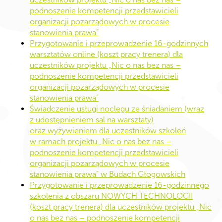
podnoszenie kompetencji przedstawicieli
organizacji pozarządowych w procesie
stanowienia prawa”
Przygotowanie i przeprowadzenie 16-godzinnych
warsztatów online (koszt pracy trenera) dla
uczestników projektu „Nic o nas bez nas –
podnoszenie kompetencji przedstawicieli
organizacji pozarządowych w procesie
stanowienia prawa”
Świadczenie usługi noclegu ze śniadaniem (wraz
z udostępnieniem sal na warsztaty)
oraz wyżywieniem dla uczestników szkoleń
w ramach projektu „Nic o nas bez nas –
podnoszenie kompetencji przedstawicieli
organizacji pozarządowych w procesie
stanowienia prawa” w Budach Głogowskich
Przygotowanie i przeprowadzenie 16-godzinnego
szkolenia z obszaru NOWYCH TECHNOLOGII
(koszt pracy trenera) dla uczestników projektu „Nic
o nas bez nas – podnoszenie kompetencji