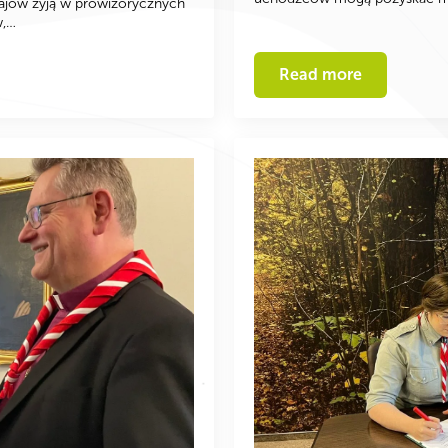
rajów żyją w prowizorycznych
w,…
Read more