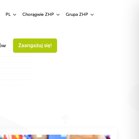
Zaangażuj się!
PL
Chorągwie ZHP
Grupa ZHP
iów
Zaangażuj się!