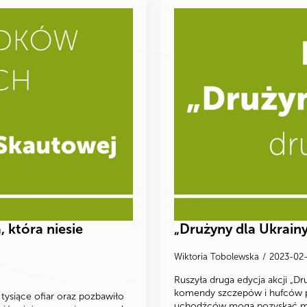
 która niesie
„Drużyny dla Ukrainy
Wiktoria Tobolewska
2023-02
Ruszyła druga edycja akcji „Dru
komendy szczepów i hufców prz
o tysiące ofiar oraz pozbawiło
uchodźców mogą pozyskać min