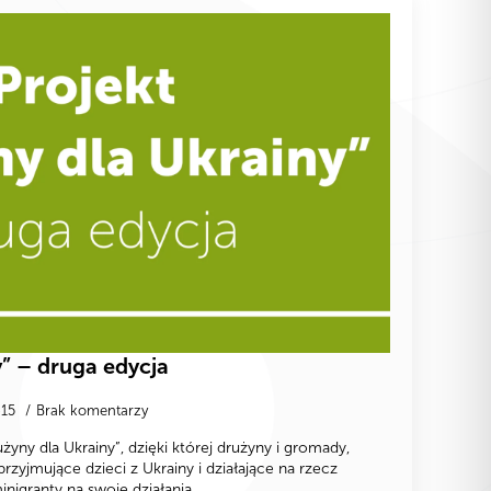
” – druga edycja
-15
Brak komentarzy
żyny dla Ukrainy”, dzięki której drużyny i gromady,
yjmujące dzieci z Ukrainy i działające na rzecz
igranty na swoje działania.…