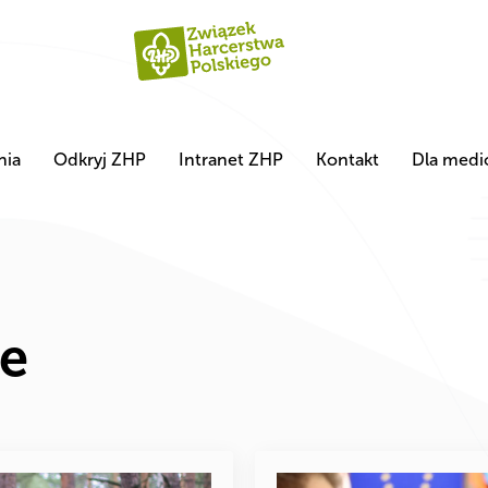
nia
Odkryj ZHP
Intranet ZHP
Kontakt
Dla med
e