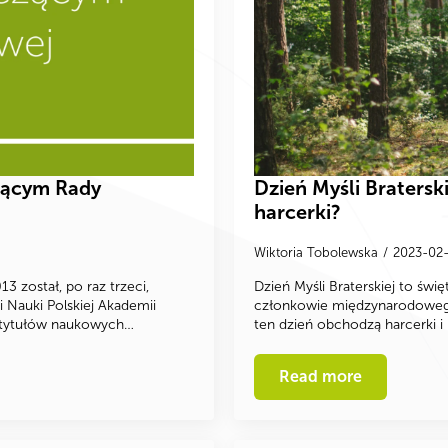
zącym Rady
Dzień Myśli Braterski
harcerki?
Wiktoria Tobolewska
2023-02
 został, po raz trzeci,
Dzień Myśli Braterskiej to świ
 Nauki Polskiej Akademii
członkowie międzynarodowego 
i tytułów naukowych…
ten dzień obchodzą harcerki i
Read more