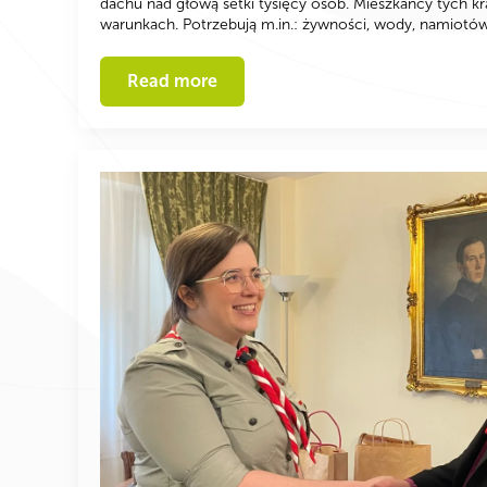
dachu nad głową setki tysięcy osób. Mieszkańcy tych k
warunkach. Potrzebują m.in.: żywności, wody, namiotó
Read more