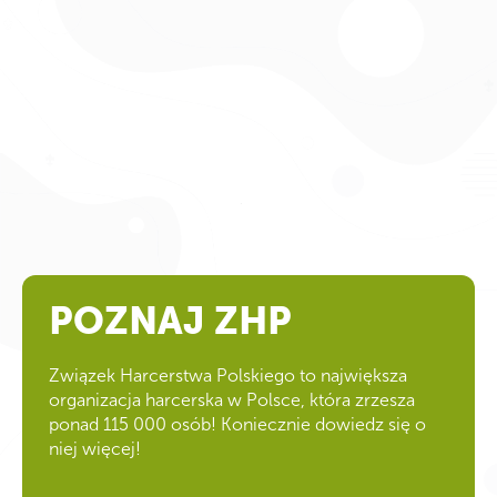
POZNAJ ZHP
Związek Harcerstwa Polskiego to największa
organizacja harcerska w Polsce, która zrzesza
ponad 115 000 osób! Koniecznie dowiedz się o
niej więcej!