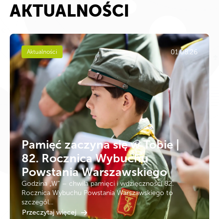
AKTUALNOŚCI
01.08.26
Aktualności
Pamięć zaczyna się w Tobie |
82. Rocznica Wybuchu
Powstania Warszawskiego
Godzina „W” – chwila pamięci i wdzięczności 82.
Rocznica Wybuchu Powstania Warszawskiego to
szczegól...
Przeczytaj więcej