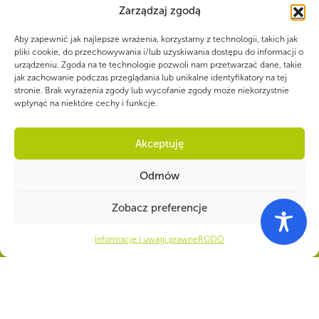
Zarządzaj zgodą
Aby zapewnić jak najlepsze wrażenia, korzystamy z technologii, takich jak
pliki cookie, do przechowywania i/lub uzyskiwania dostępu do informacji o
urządzeniu. Zgoda na te technologie pozwoli nam przetwarzać dane, takie
jak zachowanie podczas przeglądania lub unikalne identyfikatory na tej
stronie. Brak wyrażenia zgody lub wycofanie zgody może niekorzystnie
wpłynąć na niektóre cechy i funkcje.
Akceptuję
Odmów
Zobacz preferencje
Informacje i uwagi prawne
RODO
WSPÓLNIE DLA HARCERSKIEJ MISJI
Twoje wsparcie, nasza
siła!