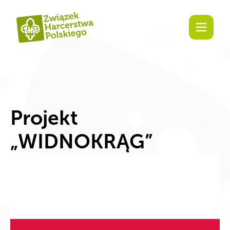
Zaangażuj się!
Projekt
„WIDNOKRĄG”