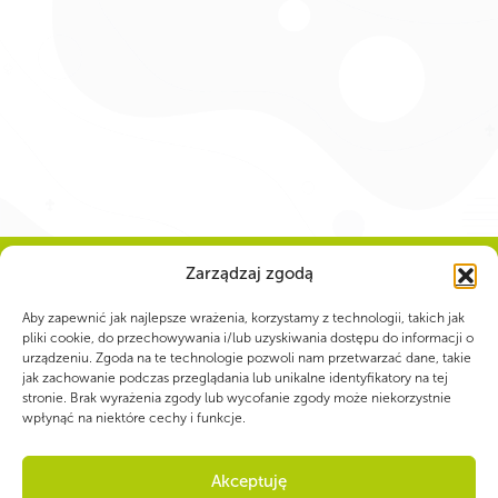
Zarządzaj zgodą
Aby zapewnić jak najlepsze wrażenia, korzystamy z technologii, takich jak
WSPÓLNIE DLA HARCERSKIEJ MISJI
pliki cookie, do przechowywania i/lub uzyskiwania dostępu do informacji o
urządzeniu. Zgoda na te technologie pozwoli nam przetwarzać dane, takie
Twoje wsparcie, nasza
jak zachowanie podczas przeglądania lub unikalne identyfikatory na tej
stronie. Brak wyrażenia zgody lub wycofanie zgody może niekorzystnie
wpłynąć na niektóre cechy i funkcje.
siła!
Akceptuję