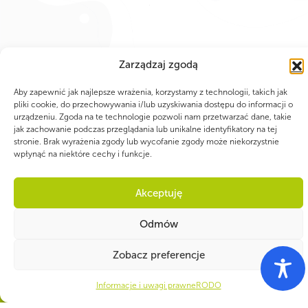
Zarządzaj zgodą
Aby zapewnić jak najlepsze wrażenia, korzystamy z technologii, takich jak
pliki cookie, do przechowywania i/lub uzyskiwania dostępu do informacji o
urządzeniu. Zgoda na te technologie pozwoli nam przetwarzać dane, takie
jak zachowanie podczas przeglądania lub unikalne identyfikatory na tej
stronie. Brak wyrażenia zgody lub wycofanie zgody może niekorzystnie
wpłynąć na niektóre cechy i funkcje.
WSPÓLNIE DLA HARCERSKIEJ MISJI
Akceptuję
Twoje wsparcie, nasza
Odmów
siła!
Zobacz preferencje
Numer konta do darowizn na rzecz ZHP
Informacje i uwagi prawne
RODO
22 1140 1010 0000 5392 2900