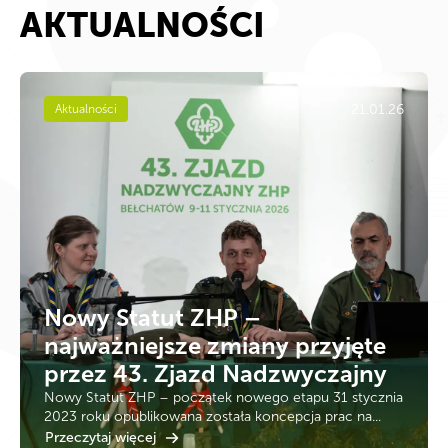
AKTUALNOŚCI
21.01.26
Aktualności
Nowy Statut ZHP –
najważniejsze zmiany przyjęte
przez 43. Zjazd Nadzwyczajny
Nowy Statut ZHP – początek nowego etapu 31 stycznia
2023 roku opublikowana została koncepcja prac na...
Przeczytaj więcej