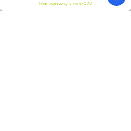
Informacje i uwagi prawne
RODO
Statut ZHP
i Władze ZHP
Szukasz pomysłu na zbiórkę? Inspiracji do pracy z
harcerzami?
Sprawdź Centralny Bank Pomysłów
Przejdź do strony