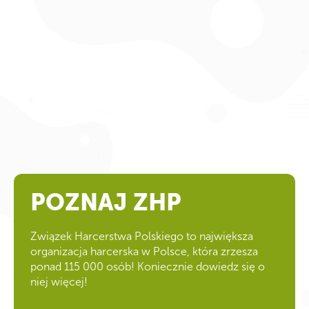
POZNAJ ZHP
Związek Harcerstwa Polskiego to największa
organizacja harcerska w Polsce, która zrzesza
ponad 115 000 osób! Koniecznie dowiedz się o
niej więcej!