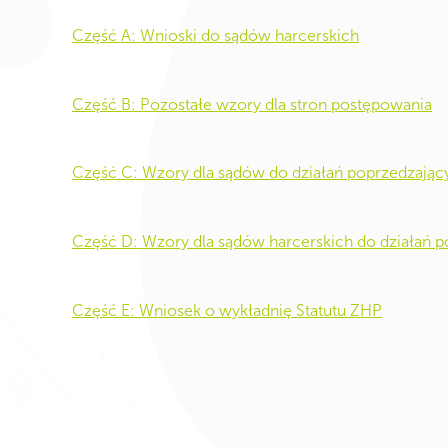
Część A: Wnioski do sądów harcerskich
Część B: Pozostałe wzory dla stron postępowania
Część C: Wzory dla sądów do działań poprzedzając
Część D: Wzory dla sądów harcerskich do działań
Część E: Wniosek o wykładnię Statutu ZHP