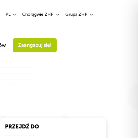
Zaangażuj się!
PL
Chorągwie ZHP
Grupa ZHP
iów
Zaangażuj się!
PRZEJDŹ DO