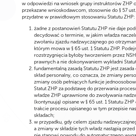
w odpowiedzi na wniosek grupy instruktorów ZHP o
przekazane wnioskodawcom, stosownie do § 57 ust.
przydatne w prawidłowym stosowaniu Statutu ZHP:
żadne z postanowień Statutu ZHP nie daje pod
decydować o terminie, w jakim władza nacze
zwołaniu zjazdu nadzwyczajnego po otrzyman
którym mowa w § 65 ust. 1 Statutu ZHP. Podej
rozstrzygnięcia byłoby tworzeniem przez NS
prawnych a nie dokonywaniem wykładni Statu
fundamentalną zasadą Statutu ZHP jest zasada 
skład personalny, co oznacza, że zmiany pers
zmiany osób pełniących funkcje jednoosobowe
Statut ZHP za podstawę do przerwania proces
władze ZHP uprawnione do zwoływania nadz
(kontynuują) opisane w § 65 ust. 1 Statutu ZHP 
trakcie procesu opisanego w tym przepisie na
składach;
w przypadku, gdy celem zjazdu nadzwyczajneg
a zmiany w składzie tych władz nastąpią przed
nie stanowi powodu do automatycznego wygaśn