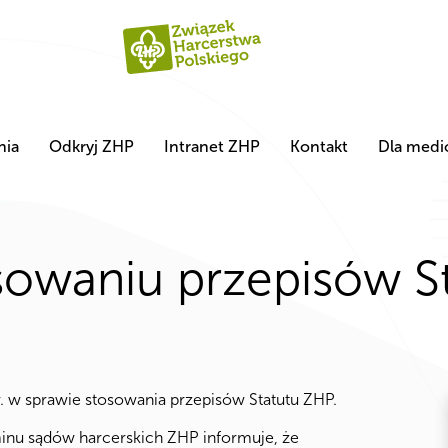
nia
Odkryj ZHP
Intranet ZHP
Kontakt
Dla med
sowaniu przepisów S
 w sprawie stosowania przepisów Statutu ZHP.
minu sądów harcerskich ZHP informuje, że