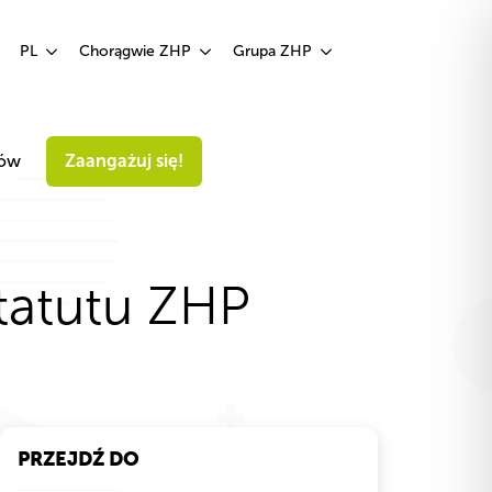
Zaangażuj się!
PL
Chorągwie ZHP
Grupa ZHP
iów
Zaangażuj się!
tatutu ZHP
PRZEJDŹ DO