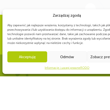
Zarządzaj zgodą
Aby zapewnić jak najlepsze wrażenia, korzystamy z technologii, takich jak pli
WSPÓLNIE DLA HARCERSKIEJ MISJI
przechowywania i/lub uzyskiwania dostępu do informacji o urządzeniu. Zgod
technologie pozwoli nam przetwarzać dane, takie jak zachowanie podczas p
Twoje wsparcie, nasza
lub unikalne identyfikatory na tej stronie. Brak wyrażenia zgody lub wycofani
może niekorzystnie wpłynąć na niektóre cechy i funkcje.
Akceptuję
Odmów
Zobacz pre
Informacje i uwagi prawne
RODO
CZY WIESZ, ŻE...
Drużynowi ZHP przepracowują społecznie łącznie 8 mln godzin w ciągu
złotówki, wartość pracy wolontariackiej wyniosłaby 244 mln zł.
© 1997-2025 Związek Harcerstwa Polskie