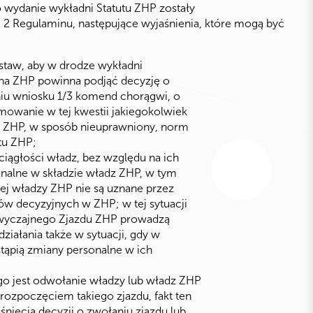
 wydanie wykładni Statutu ZHP zostały
 2 Regulaminu, następujące wyjaśnienia, które mogą być
staw, aby w drodze wykładni
lna ZHP powinna podjąć decyzję o
iu wniosku 1/3 komend chorągwi, o
mowanie w tej kwestii jakiegokolwiek
H ZHP, w sposób nieuprawniony, norm
tu ZHP;
ciągłości władz, bez względu na ich
onalne w składzie władz ZHP, w tym
j władzy ZHP nie są uznane przez
ów decyzyjnych w ZHP; w tej sytuacji
wyczajnego Zjazdu ZHP prowadzą
działania także w sytuacji, gdy w
stąpią zmiany personalne w ich
o jest odwołanie władzy lub władz ZHP
 rozpoczęciem takiego zjazdu, fakt ten
ięcia decyzji o zwołaniu zjazdu lub