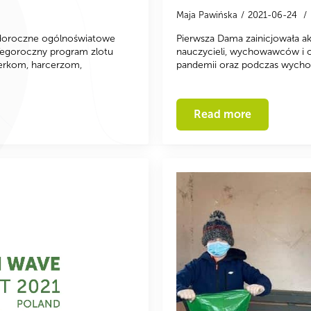
Maja Pawińska
2021-06-24
ię doroczne ogólnoświatowe
Pierwsza Dama zainicjowała ak
 Tegoroczny program zlotu
nauczycieli, wychowawców i o
cerkom, harcerzom,
pandemii oraz podczas wychod
Read more