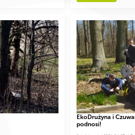
EkoDrużyna i Czuwam 
podnosi!