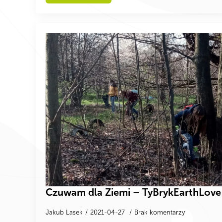
Czuwam dla Ziemi – TyBrykEarthLove
Jakub Lasek
2021-04-27
Brak komentarzy