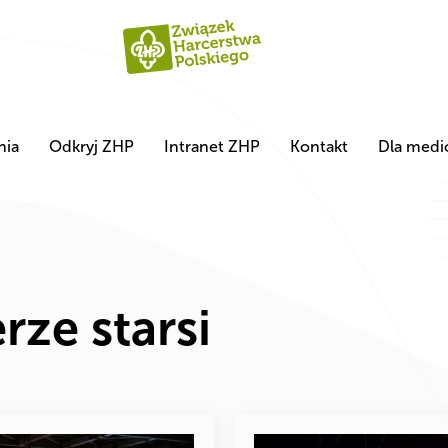
nia
Odkryj ZHP
Intranet ZHP
Kontakt
Dla med
rze starsi