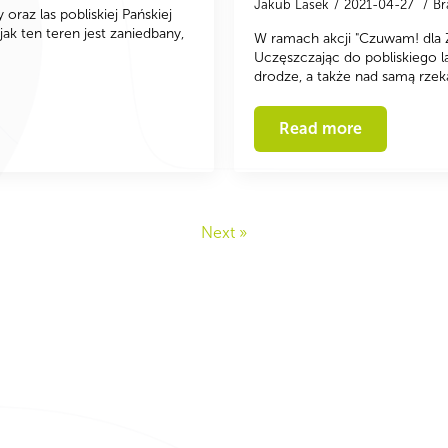
Jakub Lasek
2021-04-27
Br
oraz las pobliskiej Pańskiej
ak ten teren jest zaniedbany,
W ramach akcji "Czuwam! dla Z
Uczęszczając do pobliskiego la
drodze, a także nad samą rze
Read more
Next »