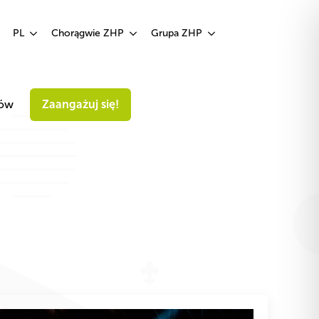
Zaangażuj się!
PL
Chorągwie ZHP
Grupa ZHP
iów
Zaangażuj się!