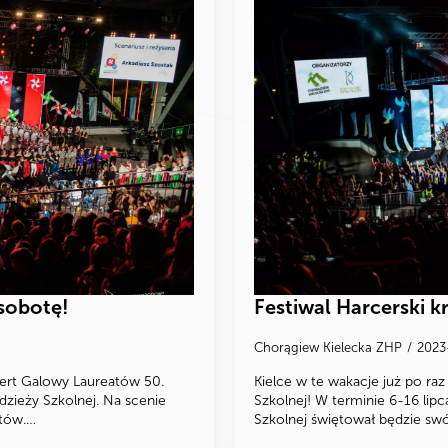
 sobotę!
Festiwal Harcerski kr
Chorągiew Kielecka ZHP
2023
cert Galowy Laureatów 50.
Kielce w te wakacje już po ra
zieży Szkolnej. Na scenie
Szkolnej! W terminie 6-16 lip
stów.…
Szkolnej świętował będzie swó