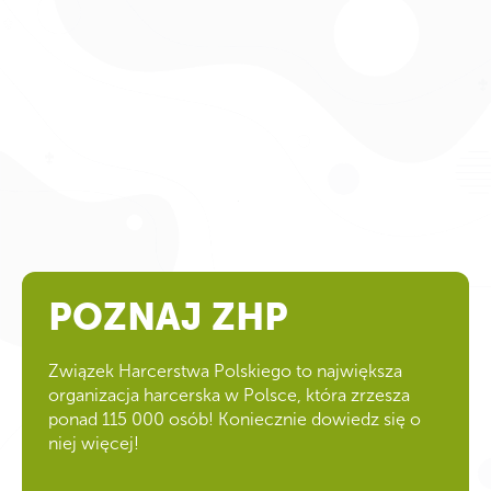
POZNAJ ZHP
Związek Harcerstwa Polskiego to największa
organizacja harcerska w Polsce, która zrzesza
ponad 115 000 osób! Koniecznie dowiedz się o
niej więcej!