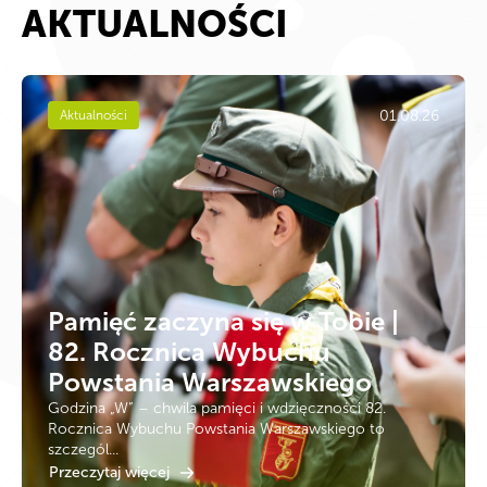
AKTUALNOŚCI
01.08.26
Aktualności
Pamięć zaczyna się w Tobie |
82. Rocznica Wybuchu
Powstania Warszawskiego
Godzina „W” – chwila pamięci i wdzięczności 82.
Rocznica Wybuchu Powstania Warszawskiego to
szczegól...
Przeczytaj więcej