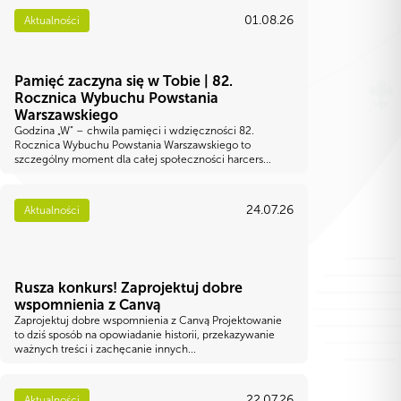
01.08.26
Aktualności
Pamięć zaczyna się w Tobie | 82.
Rocznica Wybuchu Powstania
Warszawskiego
Godzina „W” – chwila pamięci i wdzięczności 82.
Rocznica Wybuchu Powstania Warszawskiego to
szczególny moment dla całej społeczności harcers...
24.07.26
Aktualności
Rusza konkurs! Zaprojektuj dobre
wspomnienia z Canvą
Zaprojektuj dobre wspomnienia z Canvą Projektowanie
to dziś sposób na opowiadanie historii, przekazywanie
ważnych treści i zachęcanie innych...
22.07.26
Aktualności