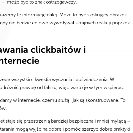
 lęk – może być to znak ostrzegawczy.
każemy tę informację dalej. Może to być szokujący obrazek
igdy nie będzie celowo wywoływał skrajnych reakcji poprzez
awania clickbaitów i
nternecie
przede wszystkim kwestia wyczucia i doświadczenia. W
dróżnić prawdę od fałszu, więc warto je w tym wspierać.
lądamy w internecie, czemu służą i jak są skonstruowane. To
ów.
t staje się przestrzenią bardziej bezpieczną i mniej mylącą –
tarania mogą wyjść na dobre i pomóc szerzyć dobre praktyki