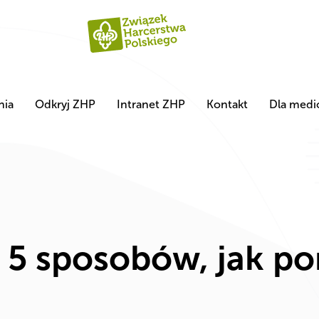
nia
Odkryj ZHP
Intranet ZHP
Kontakt
Dla med
! 5 sposobów, jak p