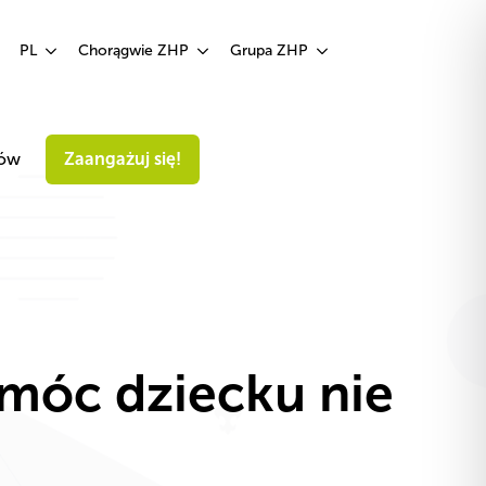
Zaangażuj się!
PL
Chorągwie ZHP
Grupa ZHP
iów
Zaangażuj się!
omóc dziecku nie