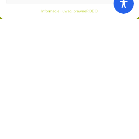
Twoje wsparcie, nasza
Informacje i uwagi prawne
RODO
siła!
Numer konta do darowizn na rzecz ZHP
22 1140 1010 0000 5392 2900
1017
CZY WIESZ, ŻE...
Gdyby wszystkie harcerki i harcerze ZHP zamieszkali w jednym mieście,
byłoby ono wielkości mniej więcej Gorzowa Wielkopolskiego.