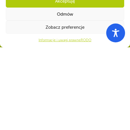
Akceptuję
Odmów
Zobacz preferencje
Informacje i uwagi prawne
RODO
WSPÓLNIE DLA HARCERSKIEJ MISJI
Twoje wsparcie, nasza
siła!
Numer konta do darowizn na rzecz ZHP
22 1140 1010 0000 5392 2900
1017