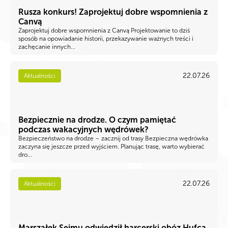
Rusza konkurs! Zaprojektuj dobre wspomnienia z
Canvą
Zaprojektuj dobre wspomnienia z Canvą Projektowanie to dziś
sposób na opowiadanie historii, przekazywanie ważnych treści i
zachęcanie innych...
22.07.26
Aktualności
Bezpiecznie na drodze. O czym pamiętać
podczas wakacyjnych wędrówek?
Bezpieczeństwo na drodze – zacznij od trasy Bezpieczna wędrówka
zaczyna się jeszcze przed wyjściem. Planując trasę, warto wybierać
dro...
22.07.26
Aktualności
Marszałek Sejmu odwiedził harcerski obóz Hufca