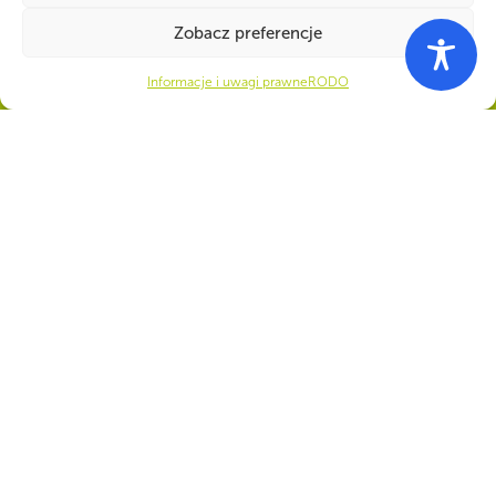
siła!
Zobacz preferencje
Informacje i uwagi prawne
RODO
Numer konta do darowizn na rzecz ZHP
22 1140 1010 0000 5392 2900
1017
CZY WIESZ, ŻE...
„Zawisza Czarny” to flagowy statek ZHP. Żaglowiec uratował część załogi
żaglowca Marques, który zatonął w gwałtownym szkwale. Po wzięciu
rozbitków na pokład Zawisza, pomimo wysokiego stanu morza i bardzo
silnego wiatru, pozostał w rejonie wypadku, poszukując ofiar. Na
Bermudach żaglowiec i jego załogę witano jak bohaterów.