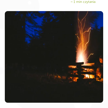
~
1
min czytania