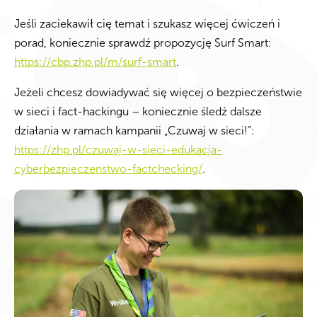
Jeśli zaciekawił cię temat i szukasz więcej ćwiczeń i
porad, koniecznie sprawdź propozycję Surf Smart:
https://cbp.zhp.pl/m/surf-smart
.
Jeżeli chcesz dowiadywać się więcej o bezpieczeństwie
w sieci i fact-hackingu – koniecznie śledź dalsze
działania w ramach kampanii „Czuwaj w sieci!”:
https://zhp.pl/czuwaj-w-sieci-edukacja-
cyberbezpieczenstwo-factchecking/
.