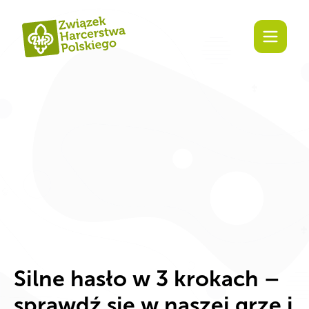
Za
Silne hasło w 3 krokach –
sprawdź się w naszej grze i