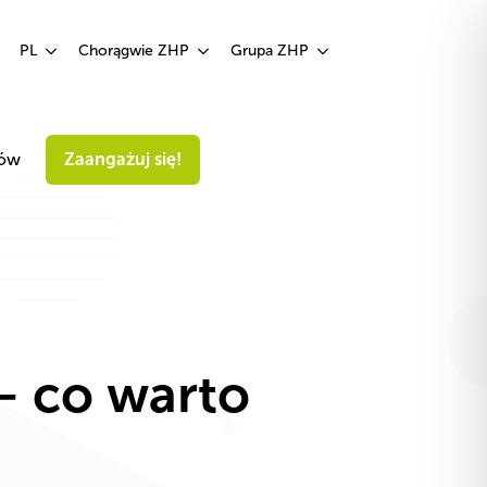
Zaangażuj się!
PL
Chorągwie ZHP
Grupa ZHP
iów
Zaangażuj się!
 – co warto