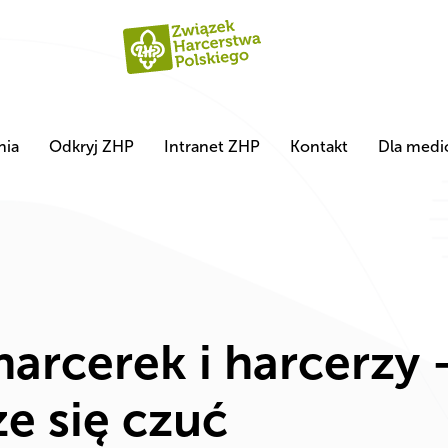
nia
Odkryj ZHP
Intranet ZHP
Kontakt
Dla med
 harcerek i harcerzy
e się czuć