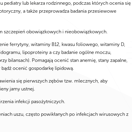
u pediatry lub lekarza rodzinnego, podczas których ocenia się
motoryczny, a także przeprowadza badania przesiewowe
m szczepień obowiązkowych i nieobowiązkowych.
enie ferrytyny, witaminy B12, kwasu foliowego, witaminy D,
pidogramu, lipoproteiny a czy badanie ogólne moczu,
zy bilansach). Pomagają ocenić stan anemię, stany zapalne,
 bądź ocenić gospodarkę lipidową.
ienia się pierwszych zębów tzw. mlecznych, aby
eny jamy ustnej.
zenia infekcji pasożytniczych.
eniach uszu, często powikłanych po infekcjach wirusowych z