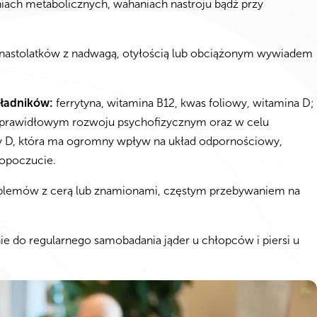
niach metabolicznych, wahaniach nastroju bądź przy
nastolatków z nadwagą, otyłością lub obciążonym wywiadem
kładników:
ferrytyna, witamina B12, kwas foliowy, witamina D;
 prawidłowym rozwoju psychofizycznym oraz w celu
 D, która ma ogromny wpływ na układ odpornościowy,
opoczucie.
blemów z cerą lub znamionami, częstym przebywaniem na
e do regularnego samobadania jąder u chłopców i piersi u