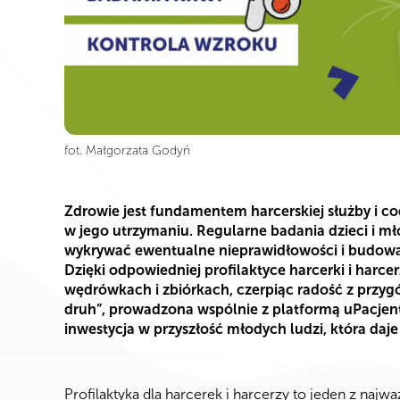
fot. Małgorzata Godyń
Zdrowie jest fundamentem harcerskiej służby i co
w jego utrzymaniu. Regularne badania dzieci i m
wykrywać ewentualne nieprawidłowości i budować
Dzięki odpowiedniej profilaktyce harcerki i harc
wędrówkach i zbiórkach, czerpiąc radość z przygó
druh”, prowadzona wspólnie z platformą uPacjent
inwestycja w przyszłość młodych ludzi, która daje
Profilaktyka dla harcerek i harcerzy to jeden z naj