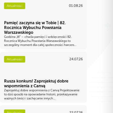
01.08.26
Aktualności
Pamięć zaczyna się w Tobie | 82.
Rocznica Wybuchu Powstania
Warszawskiego
Godzina „W” – chwila pamięci i wdzięczności 82.
Rocznica Wybuchu Powstania Warszawskiego to
szczególny moment dla całej społeczności harcers...
24.07.26
Aktualności
Rusza konkurs! Zaprojektuj dobre
wspomnienia z Canvą
Zaprojektuj dobre wspomnienia z Canvą Projektowanie
to dziś sposób na opowiadanie historii, przekazywanie
ważnych treści i zachęcanie innych...
22.07.26
Aktualności