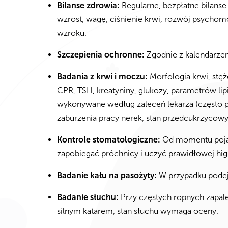
Bilanse zdrowia:
Regularne, bezpłatne bilanse 
wzrost, wagę, ciśnienie krwi, rozwój psycho
wzroku.
Szczepienia ochronne:
Zgodnie z kalendarze
Badania z krwi i moczu:
Morfologia krwi, stęż
CPR, TSH, kreatyniny, glukozy, parametrów li
wykonywane według zaleceń lekarza (często pr
zaburzenia pracy nerek, stan przedcukrzycowy
Kontrole stomatologiczne:
Od momentu pojaw
zapobiegać próchnicy i uczyć prawidłowej higi
Badanie kału na pasożyty:
W przypadku podejr
Badanie słuchu:
Przy częstych ropnych zapal
silnym katarem, stan słuchu wymaga oceny.