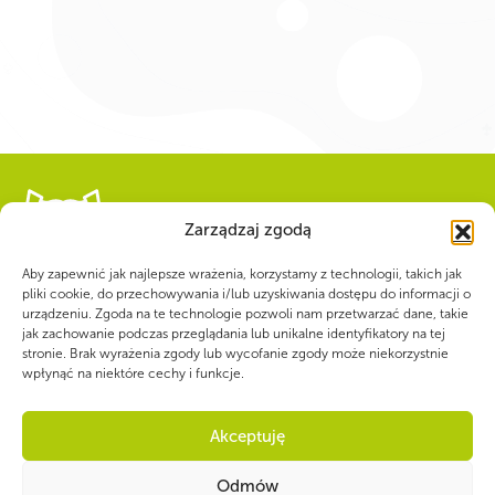
Zarządzaj zgodą
WSPÓLNIE DLA HARCERSKIEJ MISJI
Aby zapewnić jak najlepsze wrażenia, korzystamy z technologii, takich jak
Twoje wsparcie, nasza
pliki cookie, do przechowywania i/lub uzyskiwania dostępu do informacji o
urządzeniu. Zgoda na te technologie pozwoli nam przetwarzać dane, takie
jak zachowanie podczas przeglądania lub unikalne identyfikatory na tej
siła!
stronie. Brak wyrażenia zgody lub wycofanie zgody może niekorzystnie
wpłynąć na niektóre cechy i funkcje.
Numer konta do darowizn na rzecz ZHP
Akceptuję
22 1140 1010 0000 5392 2900
1017
Odmów