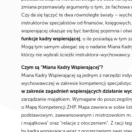
zmiana przemawiały argumenty o tym, że fachowa 
Czy da się łączyć te dwa równoległe światy – wyc
instruktorów specjalistów od finansów, księgowych, 
wspierającej okazuje się być bardziej pojemna i otw
funkcje kadry wspierającej
, o ile posiadają w tym 
Mogą tym samym ubiegać się o nadanie Miana Kadry W
którzy nie wybrali ścieżki instruktora-wychowawcy.
Czym są “Miana Kadry Wspierającej”?
Miana Kadry Wspierającej są jednym z narzędzi indyw
wychowawczej w zakresie kompetencji specjalisty
w zakresie zagadnień wspierających działanie w
zarządzanie majątkiem. Wymagane do poszczególnyc
o Mapę Kompetencji ZHP. Mapa zawiera w sobie lis
podstawowym, zaawansowanym i mistrzowskim m.in 
i majątkowa” oraz “relacje z otoczeniem”. Z racji 
by kadra wspierająca wraz z poszerzaniem swej spec