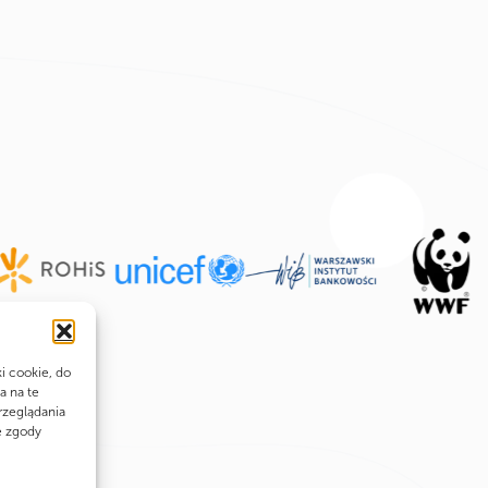
ki cookie, do
a na te
rzeglądania
e zgody