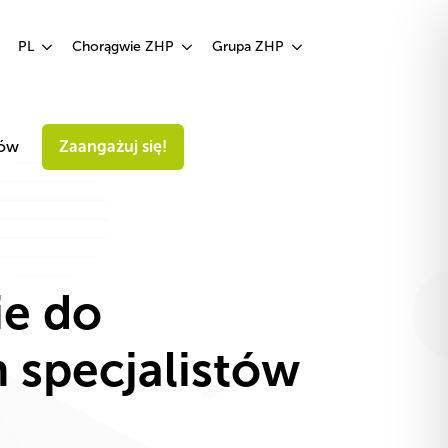
Zaangażuj się!
PL
Chorągwie ZHP
Grupa ZHP
iów
Zaangażuj się!
ie do
 specjalistów