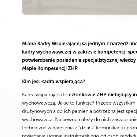
Miana Kadry Wspierającej są jednym z narzędzi in
kadry wychowawczej w zakresie kompetencji specj
potwierdzenie posiadania specjalistycznej wiedzy
Mapie Kompetencji ZHP.
Kim jest kadra wspierająca?
Kadra wspierająca to
członkowie ZHP niebędący in
wychowawczą. Jakie to funkcje? Przede wszystkim te
drużynowych a do ich pełnienia potrzebna jest specj
wychowawcą. Na pewno należy do nich zarządzanie f
techniczne zagadnienia z “działu” komunikacji i pro
posiadania stopnia instruktorskiego od osób kandydu