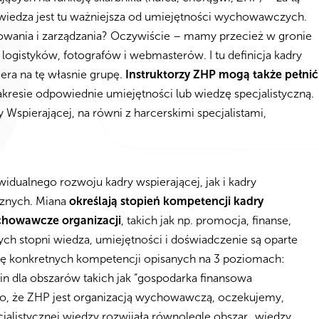
wiedza jest tu ważniejsza od umiejętności wychowawczych.
howania i zarządzania? Oczywiście – mamy przecież w gronie
logistyków, fotografów i webmasterów. I tu definicja kadry
iera na tę własnie grupę.
Instruktorzy ZHP mogą także pełnić
zakresie odpowiednie umiejętności lub wiedzę specjalistyczną.
spierającej, na równi z harcerskimi specjalistami,
idualnego rozwoju kadry wspierającej, jak i kadry
cznych. Miana
określają stopień kompetencji kadry
ychowawcze organizacji
, takich jak np. promocja, finanse,
h stopni wiedza, umiejętności i doświadczenie są oparte
tę konkretnych kompetencji opisanych na 3 poziomach:
dla obszarów takich jak “gospodarka finansowa
tego, że ZHP jest organizacją wychowawczą, oczekujemy,
jalistycznej wiedzy rozwijała równolegle obszar „wiedzy