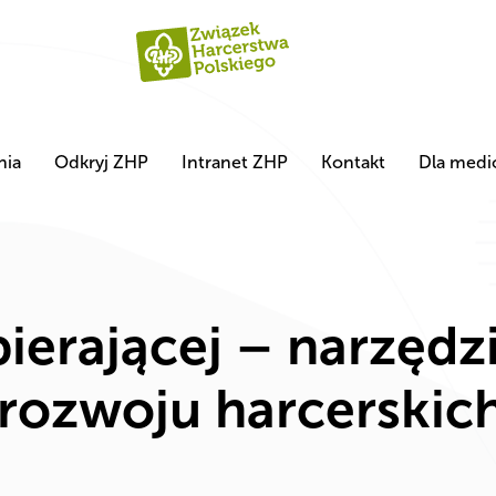
nia
Odkryj ZHP
Intranet ZHP
Kontakt
Dla med
ierającej – narzędz
rozwoju harcerskich