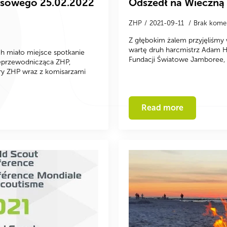
ysowego 25.02.2022
Odszedł na Wieczną
ZHP
2021-09-11
Brak kome
Z głębokim żalem przyjęliśmy
wartę druh harcmistrz Adam H
h miało miejsce spotkanie
Fundacji Światowe Jamboree, 
ceprzewodnicząca ZHP,
ry ZHP wraz z komisarzami
Read more