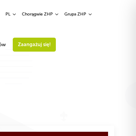
Zaangażuj się!
PL
Chorągwie ZHP
Grupa ZHP
iów
Zaangażuj się!