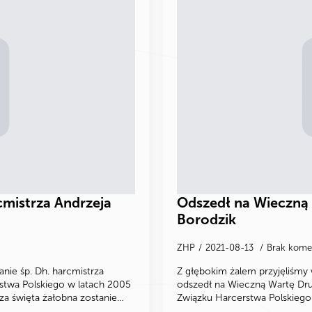
cmistrza Andrzeja
Odszedł na Wieczną 
Borodzik
ZHP
2021-08-13
Brak kome
anie śp. Dh. harcmistrza
Z głębokim żalem przyjęliśmy 
stwa Polskiego w latach 2005
odszedł na Wieczną Wartę Dru
a święta żałobna zostanie…
Związku Harcerstwa Polskieg