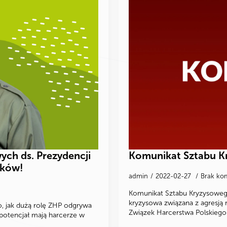
ych ds. Prezydencji
Komunikat Sztabu Kr
nków!
admin
2022-02-27
Brak ko
Komunikat Sztabu Kryzysowego 
kryzysowa związana z agresją 
o, jak dużą rolę ZHP odgrywa
Związek Harcerstwa Polskiego 
 potencjał mają harcerze w