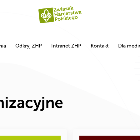
nia
Odkryj ZHP
Intranet ZHP
Kontakt
Dla med
izacyjne