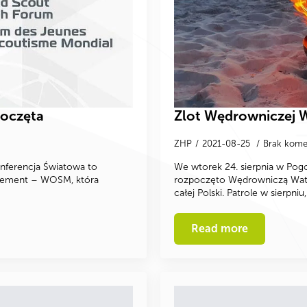
poczęta
Zlot Wędrowniczej W
ZHP
2021-08-25
Brak kome
onferencja Światowa to
We wtorek 24. sierpnia w Pogo
ovement – WOSM, która
rozpoczęto Wędrowniczą Watrę
całej Polski. Patrole w sierpn
Read more