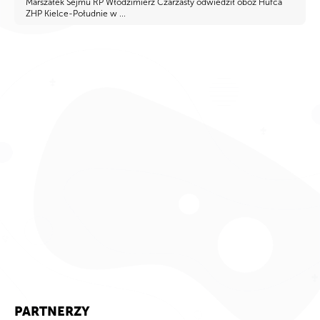
Marszałek Sejmu RP Włodzimierz Czarzasty odwiedził obóz Hufca
ZHP Kielce-Południe w ...
PARTNERZY