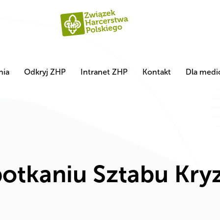
nia
Odkryj ZHP
Intranet ZHP
Kontakt
Dla med
potkaniu Sztabu Kr