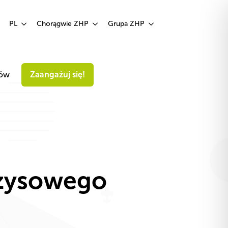
Zaangażuj się!
PL
Chorągwie ZHP
Grupa ZHP
iów
Zaangażuj się!
yzysowego