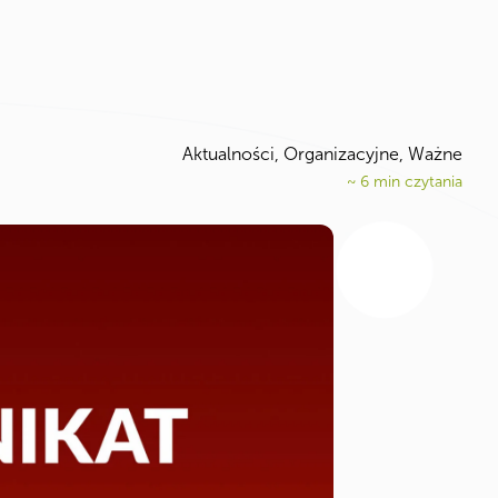
Aktualności
,
Organizacyjne
,
Ważne
~
6
min czytania