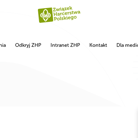
nia
Odkryj ZHP
Intranet ZHP
Kontakt
Dla med