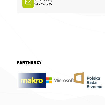
Adres mailowy
harp@zhp.pl
PARTNERZY