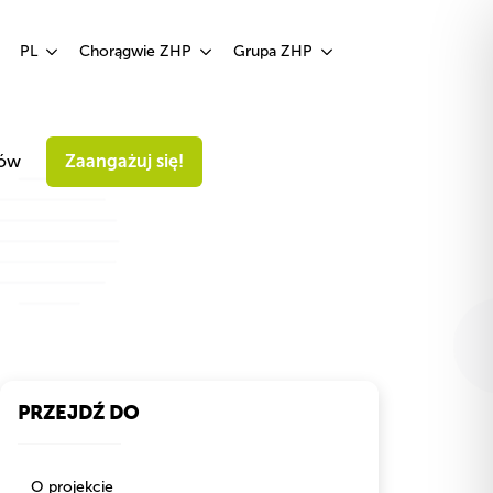
Zaangażuj się!
PL
Chorągwie ZHP
Grupa ZHP
iów
Zaangażuj się!
PRZEJDŹ DO
O projekcie