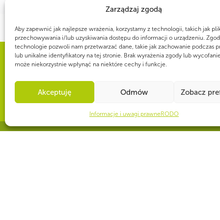
Zarządzaj zgodą
Aby zapewnić jak najlepsze wrażenia, korzystamy z technologii, takich jak pli
przechowywania i/lub uzyskiwania dostępu do informacji o urządzeniu. Zgod
technologie pozwoli nam przetwarzać dane, takie jak zachowanie podczas p
lub unikalne identyfikatory na tej stronie. Brak wyrażenia zgody lub wycofani
może niekorzystnie wpłynąć na niektóre cechy i funkcje.
WSPÓLNIE DLA HARCERSKIEJ MISJI
Twoje wsparcie, nasza
Akceptuję
Odmów
Zobacz pre
Informacje i uwagi prawne
RODO
CZY WIESZ, ŻE...
Drużynowi ZHP przepracowują społecznie łącznie 8 mln godzin w ciągu
złotówki, wartość pracy wolontariackiej wyniosłaby 244 mln zł.