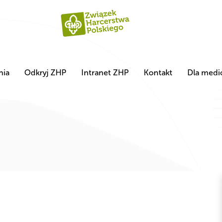
nia
Odkryj ZHP
Intranet ZHP
Kontakt
Dla med