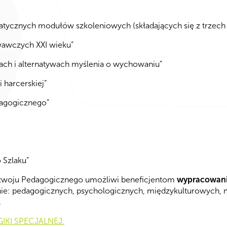
matycznych modułów szkoleniowych (składających się z trzech
wawczych XXI wieku”
jach i alternatywach myślenia o wychowaniu”
 harcerskiej”
dagogicznego”
 Szlaku”
ozwoju Pedagogicznego umożliwi beneficjentom
wypracowani
dnie: pedagogicznych, psychologicznych, międzykulturowych
.
KI SPECJALNEJ.