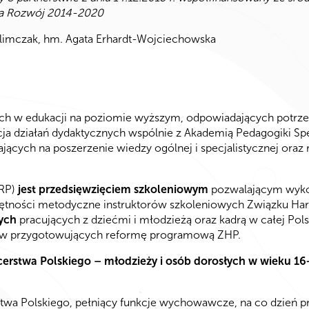
a Rozwój 2014-2020
Klimczak, hm. Agata Erhardt-Wojciechowska
ch w edukacji na poziomie wyższym, odpowiadających potrze
a działań dydaktycznych wspólnie z Akademią Pedagogiki Specj
jących na poszerzenie wiedzy ogólnej i specjalistycznej oraz
ARP)
jest przedsięwzięciem szkoleniowym
pozwalającym wyko
ejętności metodyczne instruktorów szkoleniowych Związku Ha
ych
pracujących z dziećmi i młodzieżą oraz kadrą w całej Po
orów przygotowujących reformę programową ZHP.
erstwa Polskiego – młodzieży i osób dorosłych w wieku 16
wa Polskiego, pełniący funkcje wychowawcze, na co dzień pr