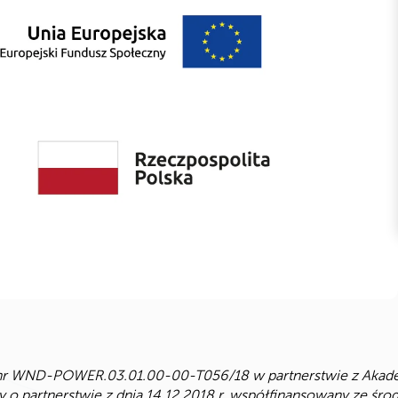
nr WND-POWER.03.01.00-00-T056/18 w partnerstwie z Akademi
 partnerstwie z dnia 14.12.2018 r. współfinansowany ze śr