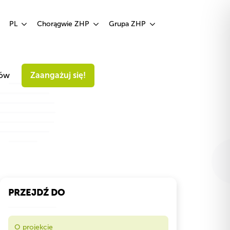
Zaangażuj się!
PL
Chorągwie ZHP
Grupa ZHP
iów
Zaangażuj się!
PRZEJDŹ DO
O projekcie