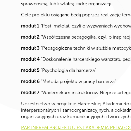
sprawnością, lub kształcą kadrę organizacji.
Cele projektu osiągane będą poprzez realizację te
moduł 1
“Post-malolat, czyli o wyzwaniach wycho
moduł 2
“Współczesna pedagogika, czyli o inspirac
moduł 3
“Pedagogiczne techniki w służbie metodyki
moduł 4
“Doskonalenie harcerskiego warsztatu pe
moduł 5
“Psychologia dla harcerza”
moduł 6
“Metoda projektu w pracy harcerza”
moduł 7
“Wademekum instruktorów Nieprzetartego
Uczestnictwo w projekcie Harcerskiej Akademii R
interpersonalnych i samoorganizacyjnych, a dokła
organizacyjnych oraz komunikacyjnych i twórczych
PARTNEREM PROJEKTU JEST AKADEMIA PEDAGOGI