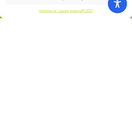
Informacje i uwagi prawne
RODO
WSPÓLNIE DLA HARCERSKIEJ MISJI
Twoje wsparcie, nasza
siła!
Numer konta do darowizn na rzecz ZHP
22 1140 1010 0000 5392 2900
1017