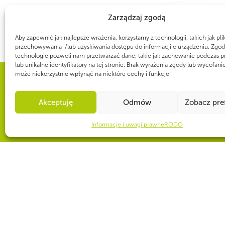
Zarządzaj zgodą
Aby zapewnić jak najlepsze wrażenia, korzystamy z technologii, takich jak pli
przechowywania i/lub uzyskiwania dostępu do informacji o urządzeniu. Zgod
technologie pozwoli nam przetwarzać dane, takie jak zachowanie podczas p
lub unikalne identyfikatory na tej stronie. Brak wyrażenia zgody lub wycofani
może niekorzystnie wpłynąć na niektóre cechy i funkcje.
WSPÓLNIE DLA HARCERSKIEJ MISJI
Akceptuję
Odmów
Zobacz pre
Twoje wsparcie, nasza
Informacje i uwagi prawne
RODO
CZY WIESZ, ŻE...
ZHP jest organizatorem 26. Światowego Jamboree Skautowego, które 
historii odbędzie się w Polsce. Do Gdańska wówczas przyjedzie 50 tys