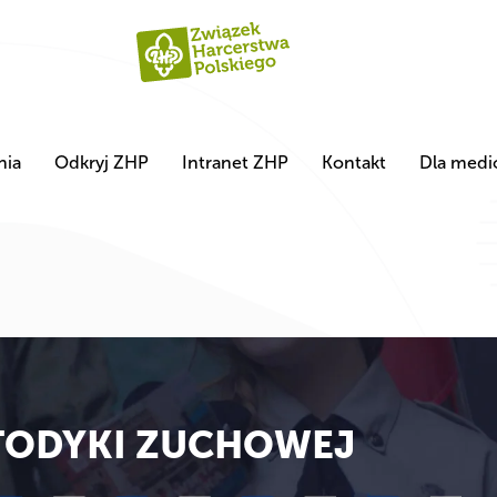
nia
Odkryj ZHP
Intranet ZHP
Kontakt
Dla med
TODYKI ZUCHOWEJ