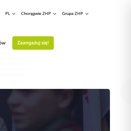
Zaangażuj się!
PL
Chorągwie ZHP
Grupa ZHP
iów
Zaangażuj się!