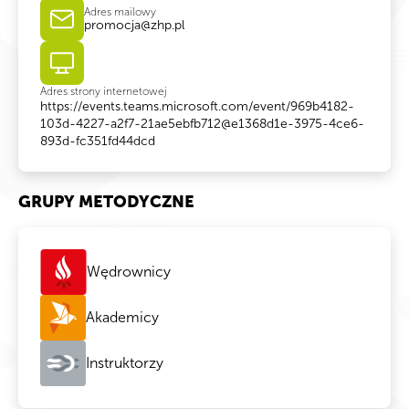
Adres mailowy
promocja@zhp.pl
Adres strony internetowej
https://events.teams.microsoft.com/event/969b4182-
103d-4227-a2f7-21ae5ebfb712@e1368d1e-3975-4ce6-
893d-fc351fd44dcd
GRUPY METODYCZNE
Wędrownicy
Akademicy
Instruktorzy