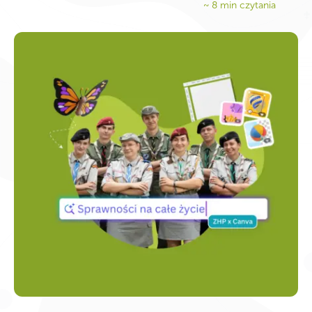
~
8
min czytania