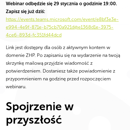
Webinar odbędzie się 29 stycznia o godzinie 19:00.
Zapisz się już dziś:
https://events.teams.microsoft.com/event/e8bf3e3e-
e994-4e9f-871e-b75cb70a921d@e1368d1e-3975-
4ce6-893d-fc351fd44dcd
Link jest dostępny dla osób z aktywnym kontem w
domenie ZHP. Po zapisaniu się na wydarzenie na twoją
skrzynkę mailową przyjdzie wiadomość z
potwierdzeniem. Dostaniesz także powiadomienie z
przypomnieniem na godzinę przed rozpoczęciem
webinaru.
Spojrzenie w
przyszłość