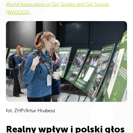
World Association of Girl Guides and Girl Scouts
(WAGGGS)
.
fot. ZHP/Artur Hrubesz
Realny wpływ i polski głos