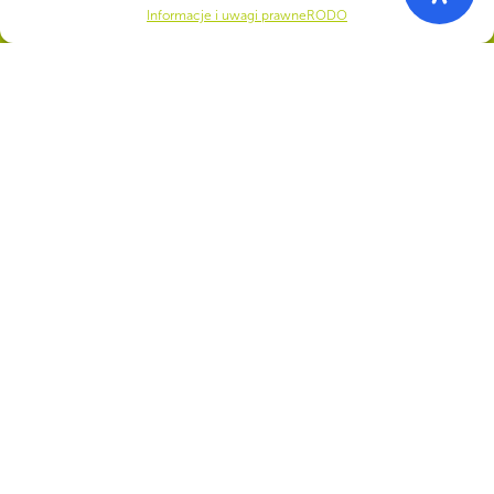
Informacje i uwagi prawne
RODO
siła!
Numer konta do darowizn na rzecz ZHP
22 1140 1010 0000 5392 2900
1017
CZY WIESZ, ŻE...
97% badanych rodziców dzieci należących do ZHP poleciłoby harcerstwo
innym rodzicom, a 94% poleciłoby drużynę lub gromadę swojego dziecka
(badanie Harcerskiego Instytutu Badawczego 2022).