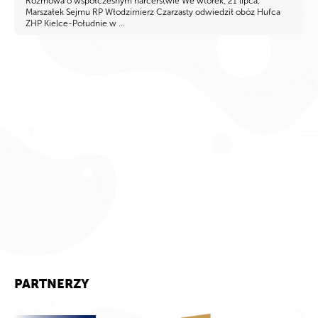
Rozmowa o współczesnym harcerstwie We wtorek, 21 lipca,
Marszałek Sejmu RP Włodzimierz Czarzasty odwiedził obóz Hufca
ZHP Kielce-Południe w ...
PARTNERZY