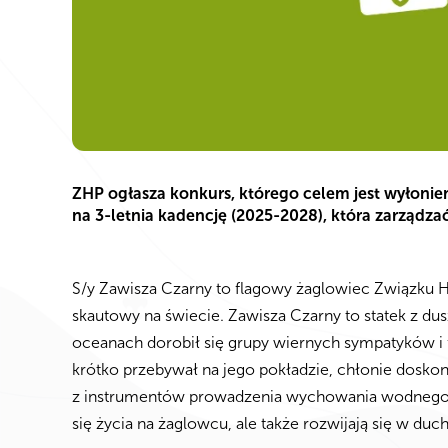
ZHP ogłasza konkurs, którego celem jest wyłonien
na 3-letnia kadencję (2025-2028), która zarządza
S/y Zawisza Czarny to flagowy żaglowiec Związku H
skautowy na świecie. Zawisza Czarny to statek z dus
oceanach dorobił się grupy wiernych sympatyków i fa
krótko przebywał na jego pokładzie, chłonie doskon
z instrumentów prowadzenia wychowania wodnego w 
się życia na żaglowcu, ale także rozwijają się w duc