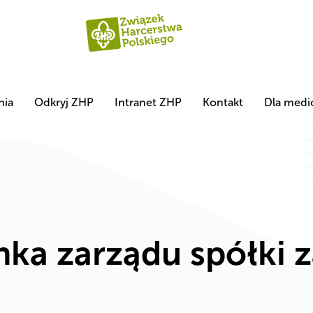
nia
Odkryj ZHP
Intranet ZHP
Kontakt
Dla med
ka zarządu spółki z