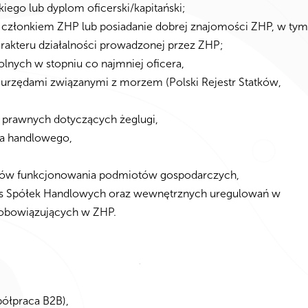
iego lub dyplom oficerski/kapitański;
ie członkiem ZHP lub posiadanie dobrej znajomości ZHP, w tym
rakteru działalności prowadzonej przez ZHP;
lnych w stopniu co najmniej oficera,
 urzędami związanymi z morzem (Polski Rejestr Statków,
 prawnych dotyczących żeglugi,
wa handlowego,
tów funkcjonowania podmiotów gospodarczych,
ks Spółek Handlowych oraz wewnętrznych uregulowań w
m obowiązujących w ZHP.
ółpraca B2B),