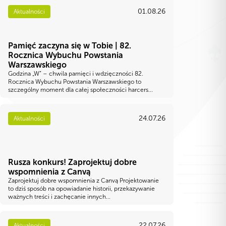
01.08.26
Aktualności
Pamięć zaczyna się w Tobie | 82.
Rocznica Wybuchu Powstania
Warszawskiego
Godzina „W” – chwila pamięci i wdzięczności 82.
Rocznica Wybuchu Powstania Warszawskiego to
szczególny moment dla całej społeczności harcers...
24.07.26
Aktualności
Rusza konkurs! Zaprojektuj dobre
wspomnienia z Canvą
Zaprojektuj dobre wspomnienia z Canvą Projektowanie
to dziś sposób na opowiadanie historii, przekazywanie
ważnych treści i zachęcanie innych...
22.07.26
Aktualności