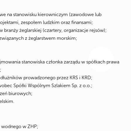
we na stanowisku kierowniczym (zawodowe lub
ojektami, zespołem ludzkim oraz finansami;
ranży żeglarskiej (czartery, organizacje rejsów);
 związanych z żeglarstwem morskim;
ajmowania stanowiska członka zarządu w spółkach prawa
;
u dłużników prowadzonego przez KRS i KRD;
wobec Spółki Wspólnym Szlakiem Sp. z o.o.;
dzeń biurowych;
elskim.
hu wodnego w ZHP;