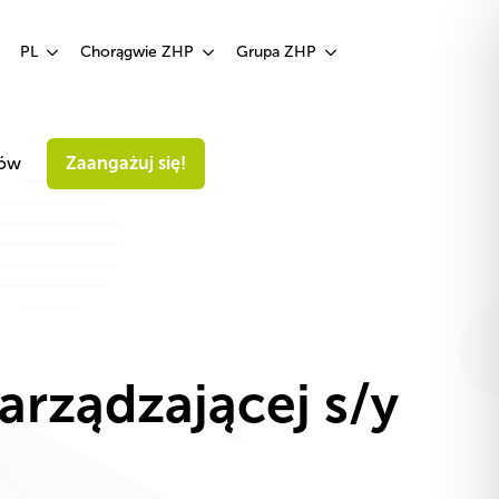
Zaangażuj się!
PL
Chorągwie ZHP
Grupa ZHP
iów
Zaangażuj się!
arządzającej s/y