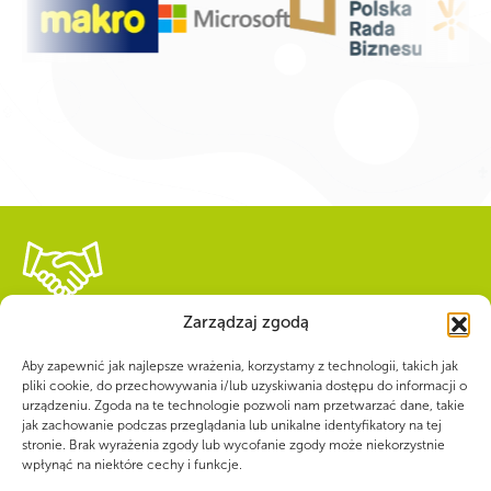
WSPÓLNIE DLA HARCERSKIEJ MISJI
Zarządzaj zgodą
Twoje wsparcie, nasza
Aby zapewnić jak najlepsze wrażenia, korzystamy z technologii, takich jak
pliki cookie, do przechowywania i/lub uzyskiwania dostępu do informacji o
siła!
urządzeniu. Zgoda na te technologie pozwoli nam przetwarzać dane, takie
jak zachowanie podczas przeglądania lub unikalne identyfikatory na tej
stronie. Brak wyrażenia zgody lub wycofanie zgody może niekorzystnie
Numer konta do darowizn na rzecz ZHP
wpłynąć na niektóre cechy i funkcje.