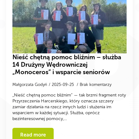
Nieść chętną pomoc bliźnim – służba
14 Drużyny Wędrowniczej
„Monoceros” i wsparcie seniorów
Małgorzata Godyń
2025-09-25
Brak komentarzy
„Nieść chętną pomoc bliźnim” — tak brzmi fragment roty
Przyrzeczenia Harcerskiego, który oznacza szczery
zamiar działania na rzecz innych ludzi i służenia im
wsparciem w każdej sytuacji. Służba, oprócz
bezinteresownej pomocy,…
Read more