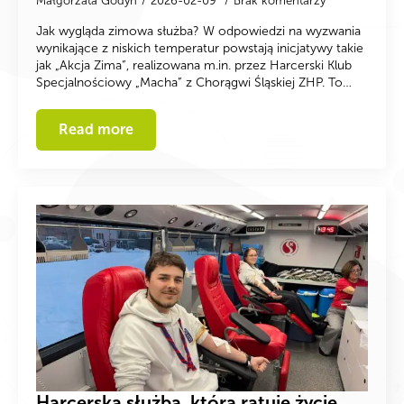
Małgorzata Godyń
2026-02-09
Brak komentarzy
Jak wygląda zimowa służba? W odpowiedzi na wyzwania
wynikające z niskich temperatur powstają inicjatywy takie
jak „Akcja Zima”, realizowana m.in. przez Harcerski Klub
Specjalnościowy „Macha” z Chorągwi Śląskiej ZHP. To…
Read more
Harcerska służba, która ratuje życie.