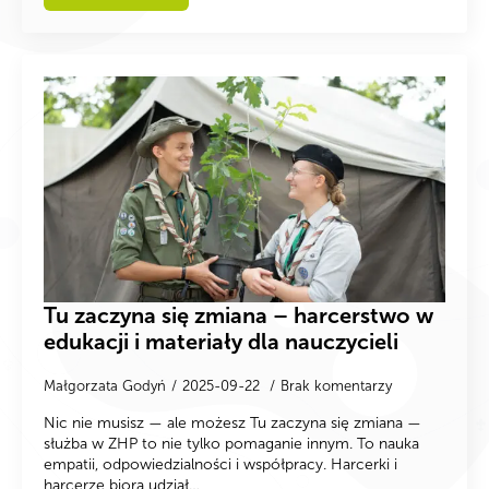
Tu zaczyna się zmiana – harcerstwo w
edukacji i materiały dla nauczycieli
Małgorzata Godyń
2025-09-22
Brak komentarzy
Nic nie musisz — ale możesz Tu zaczyna się zmiana —
służba w ZHP to nie tylko pomaganie innym. To nauka
empatii, odpowiedzialności i współpracy. Harcerki i
harcerze biorą udział…