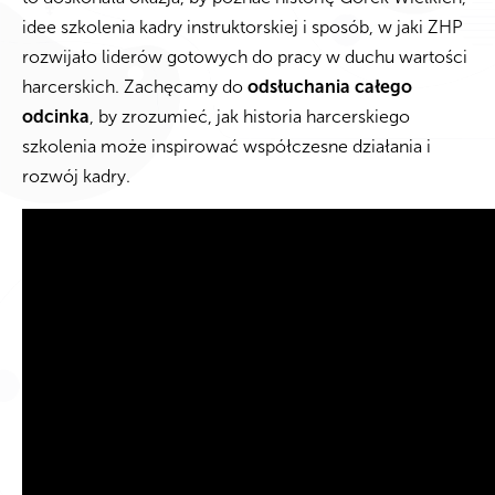
idee szkolenia kadry instruktorskiej i sposób, w jaki ZHP
rozwijało liderów gotowych do pracy w duchu wartości
harcerskich. Zachęcamy do
odsłuchania całego
odcinka
, by zrozumieć, jak historia harcerskiego
szkolenia może inspirować współczesne działania i
rozwój kadry.