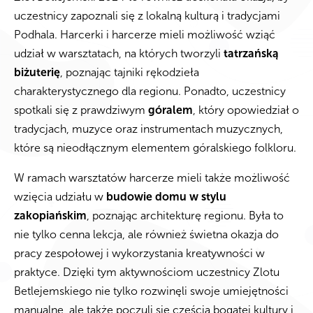
uczestnicy zapoznali się z lokalną kulturą i tradycjami
Podhala. Harcerki i harcerze mieli możliwość wziąć
udział w warsztatach, na których tworzyli
tatrzańską
biżuterię
, poznając tajniki rękodzieła
charakterystycznego dla regionu. Ponadto, uczestnicy
spotkali się z prawdziwym
góralem
, który opowiedział o
tradycjach, muzyce oraz instrumentach muzycznych,
które są nieodłącznym elementem góralskiego folkloru.
W ramach warsztatów harcerze mieli także możliwość
wzięcia udziału w
budowie domu w stylu
zakopiańskim
, poznając architekturę regionu. Była to
nie tylko cenna lekcja, ale również świetna okazja do
pracy zespołowej i wykorzystania kreatywności w
praktyce. Dzięki tym aktywnościom uczestnicy Zlotu
Betlejemskiego nie tylko rozwinęli swoje umiejętności
manualne, ale także poczuli się częścią bogatej kultury i