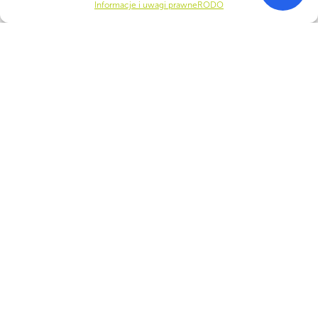
Informacje i uwagi prawne
RODO
WSPÓLNIE DLA HARCERSKIEJ MISJI
Twoje wsparcie, nasza
siła!
Numer konta do darowizn na rzecz ZHP